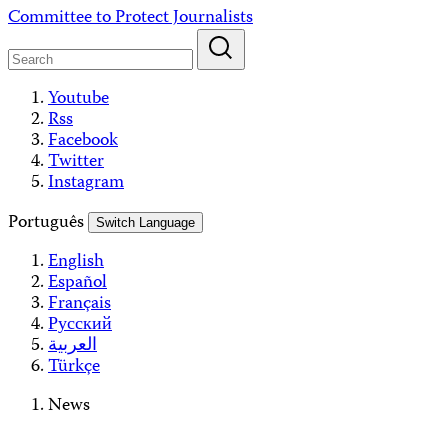
Skip
Committee to Protect Journalists
to
content
Youtube
Rss
Facebook
Twitter
Instagram
Português
Switch Language
English
Español
Français
Русский
العربية
Türkçe
News