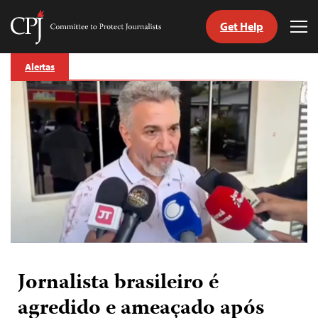
Get Help
Committee
Tog
to
Me
Skip
Protect
Alertas
to
Journalists
content
itch
anguage
Jornalista brasileiro é
agredido e ameaçado após