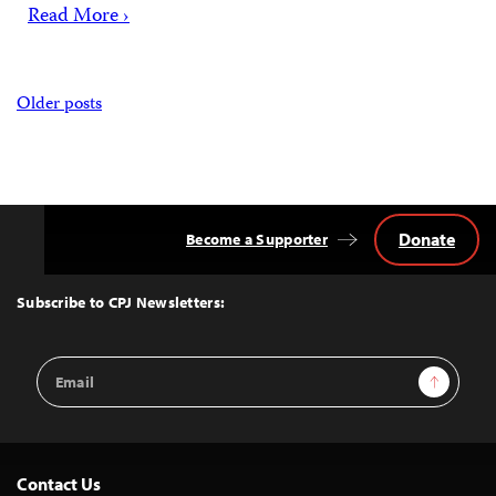
Read More ›
Posts
Older posts
navigation
Donate
Become a Supporter
Back
to
Top
Subscribe to CPJ Newsletters:
Email
Sign Up
Address
Contact Us