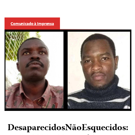
Comunicado à Imprensa
DesaparecidosNãoEsquecidos: