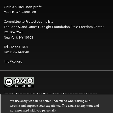
CPJ is a 501(c)3 non-profit.
Our EIN is 13-3081500.
Committee to Protect Journalists
The John S. and James L. Knight Foundation Press Freedom Center
P.O. Box 2675
New York, NY 10108
Tel 212-465-1004
Fax 212-214-0640
info@cpj.org
Except where noted, text on this website is licensed under a
Creative
Commons Attribution-NonCommercial-NoDerivatives 4.0 International
We use analytics data to better understand who is using our
License
.
website and improve your experience. The data is anonymous and
not associated with you personally.
Images and other media are not covered by the Creative Commons license.