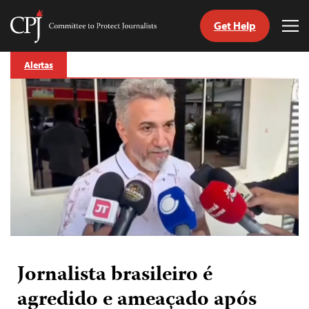
Get Help
Committee
Tog
to
Me
Skip
Protect
Alertas
to
Journalists
content
itch
anguage
Jornalista brasileiro é
agredido e ameaçado após