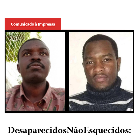
Comunicado à Imprensa
DesaparecidosNãoEsquecidos: