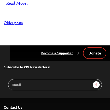
Read More ›
Posts
Older posts
navigation
Donate
Become a Supporter
Back
to
Top
Subscribe to CPJ Newsletters:
Email
Sign Up
Address
Contact Us