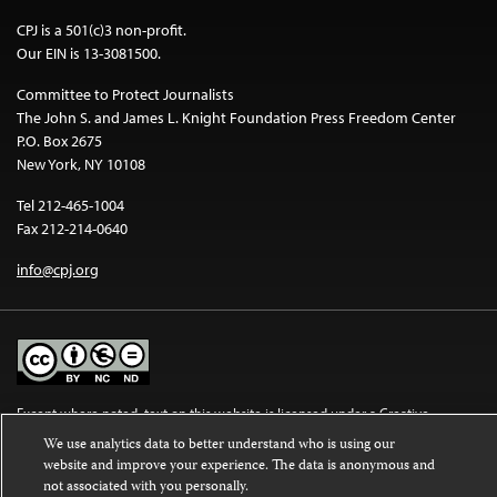
CPJ is a 501(c)3 non-profit.
Our EIN is 13-3081500.
Committee to Protect Journalists
The John S. and James L. Knight Foundation Press Freedom Center
P.O. Box 2675
New York, NY 10108
Tel 212-465-1004
Fax 212-214-0640
info@cpj.org
Except where noted, text on this website is licensed under a
Creative
Commons Attribution-NonCommercial-NoDerivatives 4.0 International
We use analytics data to better understand who is using our
License
.
website and improve your experience. The data is anonymous and
not associated with you personally.
Images and other media are not covered by the Creative Commons license.