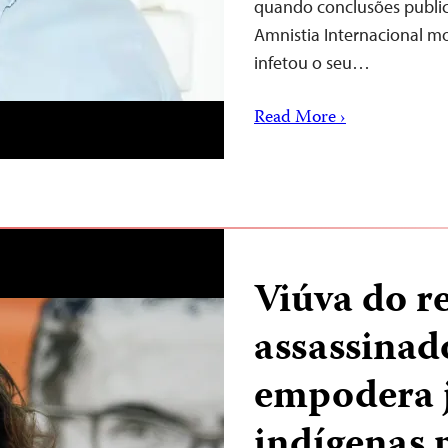
quando conclusões public
Amnistia Internacional
infetou o seu…
Read More ›
Viúva do r
assassinad
empodera j
indígenas 