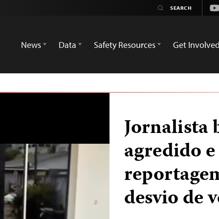
Yo
News
Data
Safety Resources
Get Involve
Jornalista 
agredido e
reportagem
desvio de 