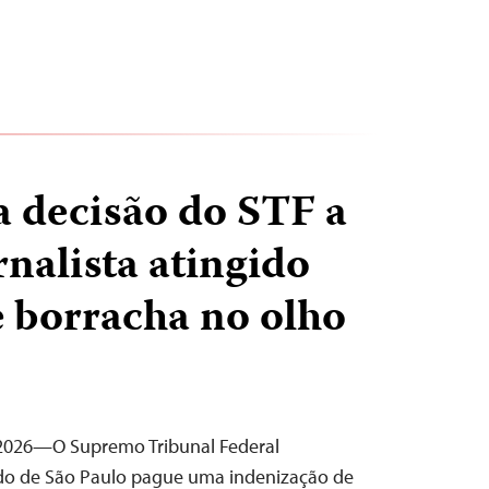
a decisão do STF a
rnalista atingido
e borracha no olho
e 2026—O Supremo Tribunal Federal
ado de São Paulo pague uma indenização de