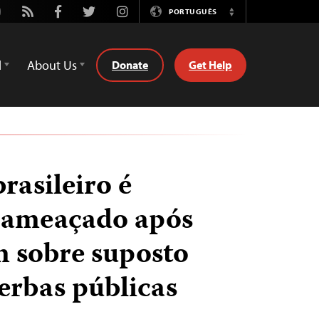
utube
Rss
Facebook
Twitter
Instagram
PORTUGUÊS
Switch
Language
d
About Us
Donate
Get Help
brasileiro é
 ameaçado após
 sobre suposto
verbas públicas