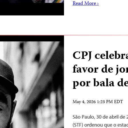
Read More ›
CPJ celebr
favor de jo
por bala d
May 4, 2026 1:23 PM EDT
São Paulo, 30 de abril d
(STF) ordenou que o est