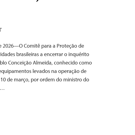
o
T
de 2026—O Comitê para a Proteção de
ridades brasileiras a encerrar o inquérito
 Pablo Conceição Almeida, conhecido como
s equipamentos levados na operação de
 10 de março, por ordem do ministro do
l…