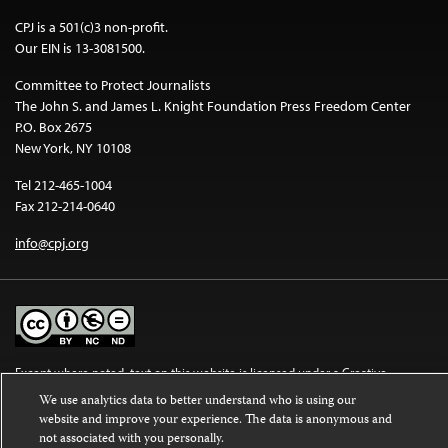
CPJ is a 501(c)3 non-profit.
Our EIN is 13-3081500.
Committee to Protect Journalists
The John S. and James L. Knight Foundation Press Freedom Center
P.O. Box 2675
New York, NY 10108
Tel 212-465-1004
Fax 212-214-0640
info@cpj.org
Except where noted, text on this website is licensed under a
Creative
Commons Attribution-NonCommercial-NoDerivatives 4.0 International
We use analytics data to better understand who is using our
License
.
website and improve your experience. The data is anonymous and
not associated with you personally.
Images and other media are not covered by the Creative Commons license.