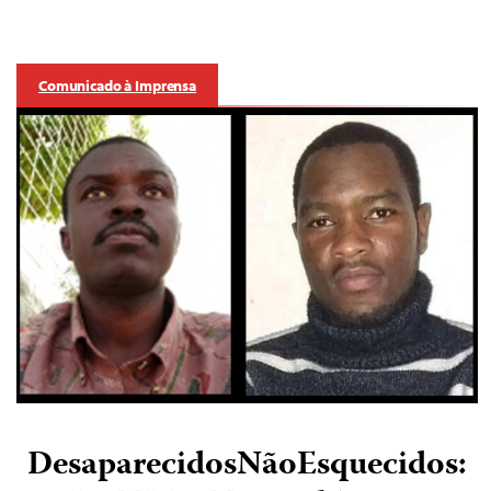
Comunicado à Imprensa
DesaparecidosNãoEsquecidos: