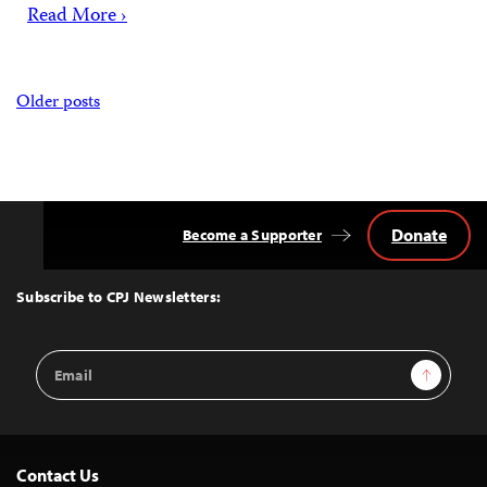
Read More ›
Posts
Older posts
navigation
Donate
Become a Supporter
Back
to
Top
Subscribe to CPJ Newsletters:
Email
Sign Up
Address
Contact Us