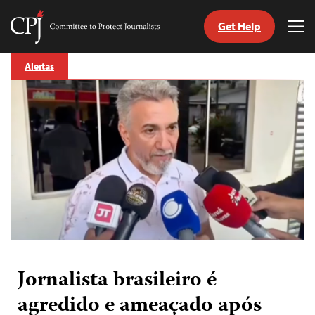
Get Help
Committee
Tog
to
Me
Skip
Protect
Alertas
to
Journalists
content
itch
anguage
Jornalista brasileiro é
agredido e ameaçado após