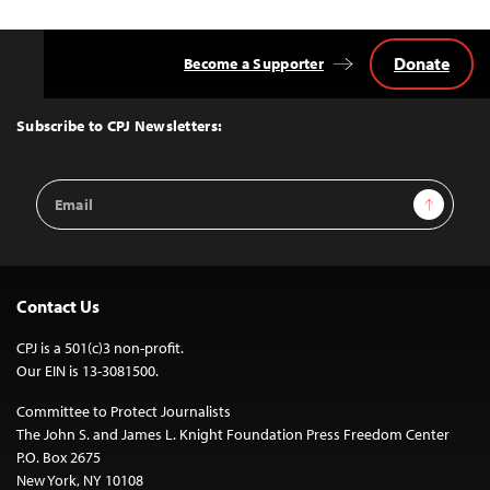
Donate
Become a Supporter
Back
to
Top
Subscribe to CPJ Newsletters:
Email
Sign Up
Address
Contact Us
CPJ is a 501(c)3 non-profit.
Our EIN is 13-3081500.
Committee to Protect Journalists
The John S. and James L. Knight Foundation Press Freedom Center
P.O. Box 2675
New York, NY 10108