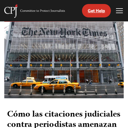
Get Help
Committee
Tog
to
Me
Skip
Protect
to
Journalists
content
tch
guage
Cómo las citaciones judiciales
contra periodistas amenazan