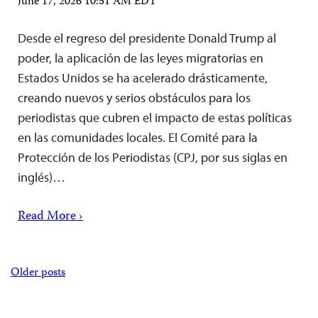
June 17, 2026 10:51 AM EDT
Desde el regreso del presidente Donald Trump al
poder, la aplicación de las leyes migratorias en
Estados Unidos se ha acelerado drásticamente,
creando nuevos y serios obstáculos para los
periodistas que cubren el impacto de estas políticas
en las comunidades locales. El Comité para la
Protección de los Periodistas (CPJ, por sus siglas en
inglés)…
Read More ›
Posts
Older posts
navigation