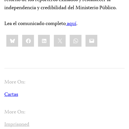
retorno de los reporteros exiliados y restablecer la
independencia y credibilidad del Ministerio Público.
Lea el comunicado completo
aquí
.
Share
Bluesky
Facebook
LinkedIn
X
WhatsApp
Email
this:
More On:
Cartas
More On:
Imprisoned