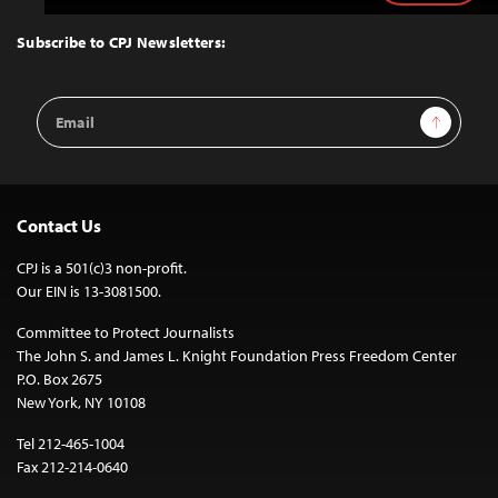
to
Top
Subscribe to CPJ Newsletters:
Email
Sign Up
Address
Contact Us
CPJ is a 501(c)3 non-profit.
Our EIN is 13-3081500.
Committee to Protect Journalists
The John S. and James L. Knight Foundation Press Freedom Center
P.O. Box 2675
New York, NY 10108
Tel 212-465-1004
Fax 212-214-0640