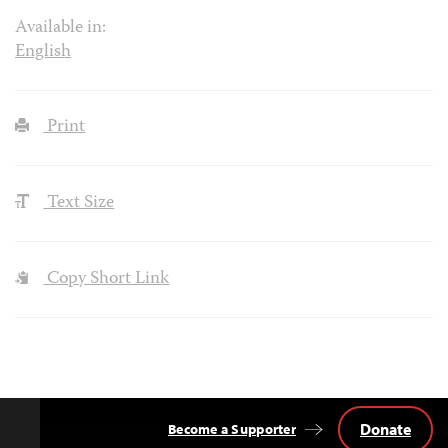
Available in:
English
Print
Text Size
Copy Short Link
Donate
Become a Supporter
Back