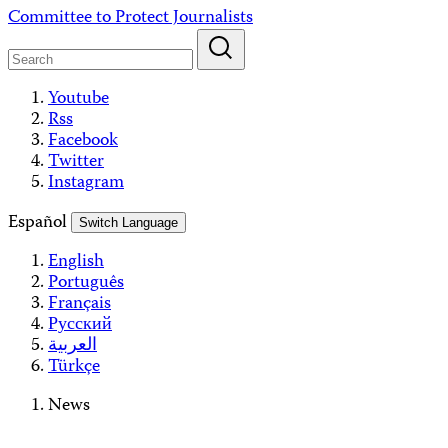
Skip
Committee to Protect Journalists
to
content
Youtube
Rss
Facebook
Twitter
Instagram
Español
Switch Language
English
Português
Français
Русский
العربية
Türkçe
News