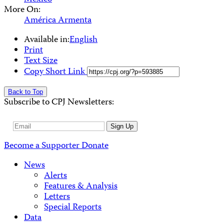
More On:
América Armenta
Available in:
English
Print
Text Size
Copy Short Link
Back to Top
Subscribe to CPJ Newsletters:
Email
Sign Up
Address
Become a Supporter
Donate
News
Alerts
Features & Analysis
Letters
Special Reports
Data