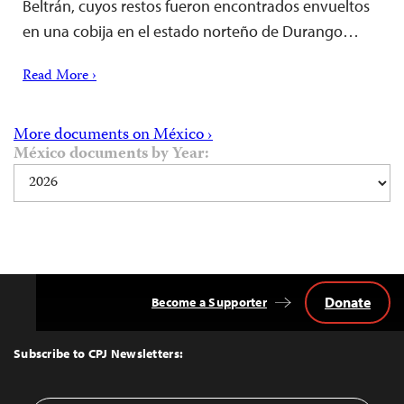
Beltrán, cuyos restos fueron encontrados envueltos
en una cobija en el estado norteño de Durango…
Read More ›
More documents on México ›
México documents by Year:
Donate
Become a Supporter
Back
to
Top
Subscribe to CPJ Newsletters: