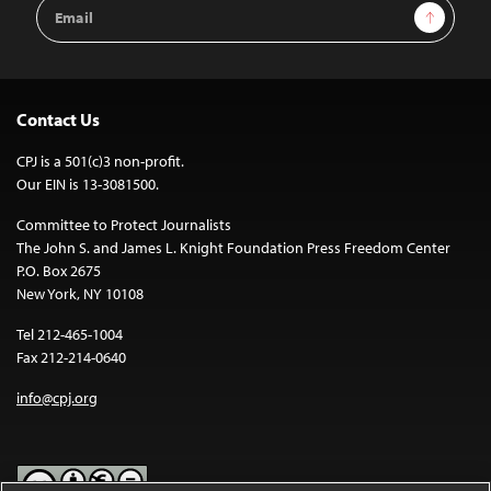
Email
Sign Up
Address
Contact Us
CPJ is a 501(c)3 non-profit.
Our EIN is 13-3081500.
Committee to Protect Journalists
The John S. and James L. Knight Foundation Press Freedom Center
P.O. Box 2675
New York, NY 10108
Tel 212-465-1004
Fax 212-214-0640
info@cpj.org