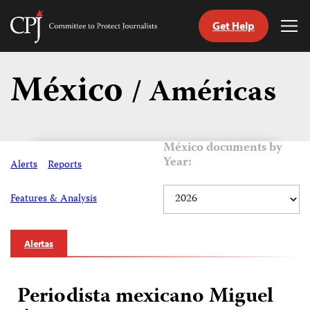
Get Help
Committee
Tog
to
Me
Skip
Protect
to
México
Journalists
/ Américas
content
tch
guage
México documents by
Year:
Alerts
Reports
Features & Analysis
Alertas
Periodista mexicano Miguel