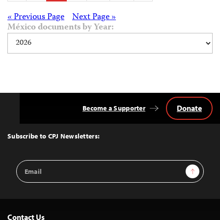
pagination
Posts
« Previous Page
Next Page »
México documents by Year:
navigation
Donate
Become a Supporter
Back
to
Top
Subscribe to CPJ Newsletters:
Email
Sign Up
Address
Contact Us