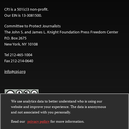
CPJ is a 501(c)3 non-profit.
Our EIN is 13-3081500.
Committee to Protect Journalists
The John S. and James L. Knight Foundation Press Freedom Center
P.O. Box 2675
New York, NY 10108
Tel 212-465-1004
Fax 212-214-0640
info@cpj.org
We use analytics data to better understand who is using our
website and improve your experience. The data is anonymous
Except where noted, text on this website is licensed under a
Creative
and not associated with you personally.
Commons Attribution-NonCommercial-NoDerivatives 4.0
International License
.
Read our
privacy policy
for more information.