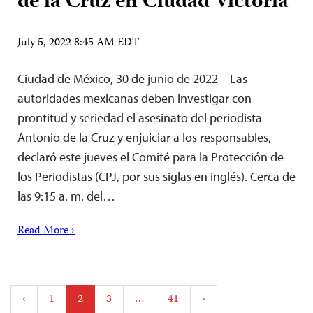
de la Cruz en Ciudad Victoria
July 5, 2022 8:45 AM EDT
Ciudad de México, 30 de junio de 2022 – Las
autoridades mexicanas deben investigar con
prontitud y seriedad el asesinato del periodista
Antonio de la Cruz y enjuiciar a los responsables,
declaró este jueves el Comité para la Protección de
los Periodistas (CPJ, por sus siglas en inglés). Cerca de
las 9:15 a. m. del…
Read More ›
Posts
‹
1
2
3
…
41
›