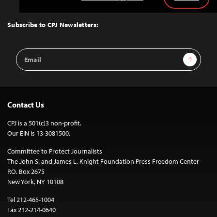
Back
to
Top
Subscribe to CPJ Newsletters:
Email
Sign Up
Address
Contact Us
CPJ is a 501(c)3 non-profit.
Our EIN is 13-3081500.
Committee to Protect Journalists
The John S. and James L. Knight Foundation Press Freedom Center
P.O. Box 2675
New York, NY 10108
Tel 212-465-1004
Fax 212-214-0640