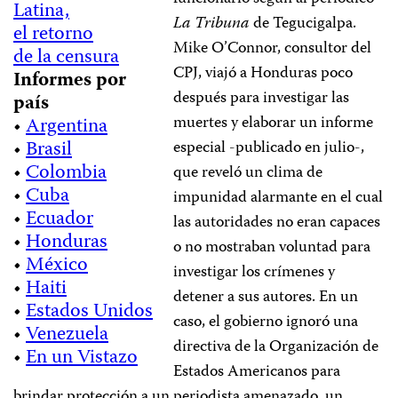
Latina,
La Tribuna
de Tegucigalpa.
el retorno
Mike O’Connor, consultor del
de la censura
CPJ, viajó a Honduras poco
Informes por
después para investigar las
país
muertes y elaborar un informe
•
Argentina
•
Brasil
especial -publicado en julio-,
•
Colombia
que reveló un clima de
•
Cuba
impunidad alarmante en el cual
•
Ecuador
las autoridades no eran capaces
•
Honduras
o no mostraban voluntad para
•
México
investigar los crímenes y
•
Haiti
detener a sus autores. En un
•
Estados Unidos
caso, el gobierno ignoró una
•
Venezuela
directiva de la Organización de
•
En un Vistazo
Estados Americanos para
brindar protección a un periodista amenazado, un