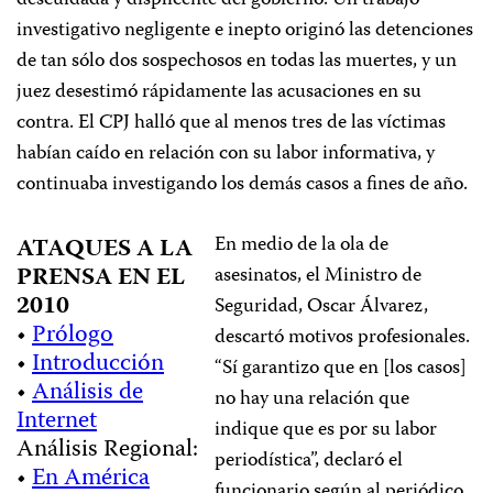
descuidada y displicente del gobierno. Un trabajo
investigativo negligente e inepto originó las detenciones
de tan sólo dos sospechosos en todas las muertes, y un
juez desestimó rápidamente las acusaciones en su
contra. El CPJ halló que al menos tres de las víctimas
habían caído en relación con su labor informativa, y
continuaba investigando los demás casos a fines de año.
En medio de la ola de
ATAQUES A LA
PRENSA EN EL
asesinatos, el Ministro de
2010
Seguridad, Oscar Álvarez,
•
Prólogo
descartó motivos profesionales.
•
Introducción
“Sí garantizo que en [los casos]
•
Análisis de
no hay una relación que
Internet
indique que es por su labor
Análisis Regional:
periodística”, declaró el
•
En América
funcionario según al periódico