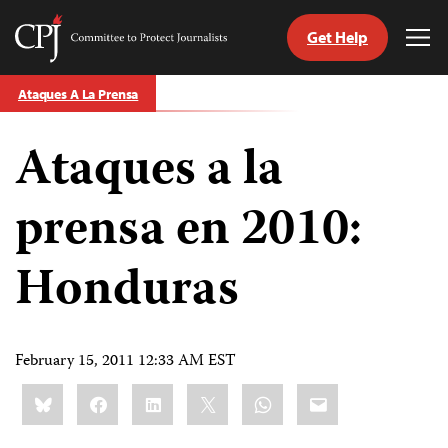
Get Help
Committee
Tog
to
Me
Skip
Protect
Ataques A La Prensa
to
Journalists
content
Ataques a la
tch
guage
prensa en 2010:
Honduras
February 15, 2011 12:33 AM EST
Share
Bluesky
Facebook
LinkedIn
X
WhatsApp
Email
this: