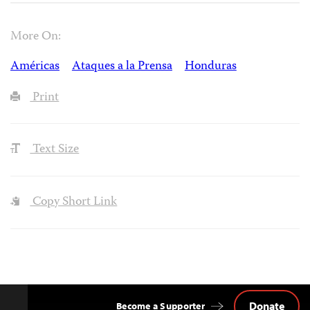
More On:
Américas
Ataques a la Prensa
Honduras
Print
Text Size
Copy Short Link
Donate
Become a Supporter