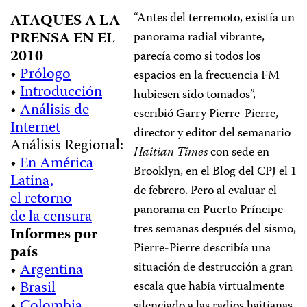
“Antes del terremoto, existía un
ATAQUES A LA
PRENSA EN EL
panorama radial vibrante,
2010
parecía como si todos los
•
Prólogo
espacios en la frecuencia FM
•
Introducción
hubiesen sido tomados”,
•
Análisis de
escribió Garry Pierre-Pierre,
Internet
director y editor del semanario
Análisis Regional:
Haitian Times
con sede en
•
En América
Brooklyn, en el Blog del CPJ el 1
Latina,
de febrero. Pero al evaluar el
el retorno
panorama en Puerto Príncipe
de la censura
tres semanas después del sismo,
Informes por
Pierre-Pierre describía una
país
situación de destrucción a gran
•
Argentina
•
Brasil
escala que había virtualmente
•
Colombia
silenciado a las radios haitianas,