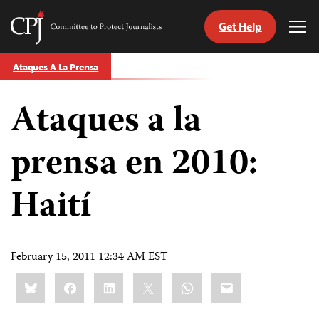
Get Help
Committee
Tog
to
Me
Skip
Protect
Ataques A La Prensa
to
Journalists
content
Ataques a la
tch
guage
prensa en 2010:
Haití
February 15, 2011 12:34 AM EST
Share
Bluesky
Facebook
LinkedIn
X
WhatsApp
Email
this: