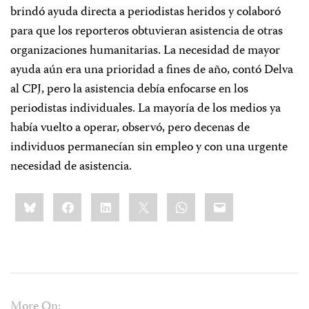
brindó ayuda directa a periodistas heridos y colaboró
para que los reporteros obtuvieran asistencia de otras
organizaciones humanitarias. La necesidad de mayor
ayuda aún era una prioridad a fines de año, contó Delva
al CPJ, pero la asistencia debía enfocarse en los
periodistas individuales. La mayoría de los medios ya
había vuelto a operar, observó, pero decenas de
individuos permanecían sin empleo y con una urgente
necesidad de asistencia.
Share
Bluesky
Facebook
LinkedIn
X
WhatsApp
Email
this:
More On: