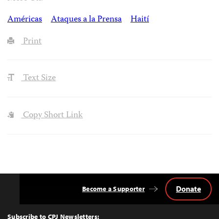
Américas
Ataques a la Prensa
Haití
Print
Text Size
Copy Short Link
Donate
Become a Supporter
Back
to
Top
Subscribe to CPJ Newsletters: