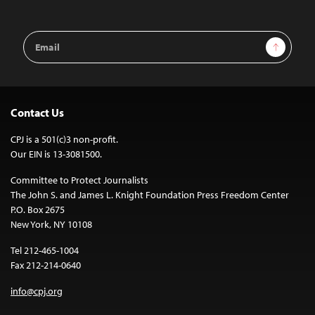
Email
Sign Up
Address
Contact Us
CPJ is a 501(c)3 non-profit.
Our EIN is 13-3081500.
Committee to Protect Journalists
The John S. and James L. Knight Foundation Press Freedom Center
P.O. Box 2675
New York, NY 10108
Tel 212-465-1004
Fax 212-214-0640
info@cpj.org