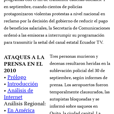
programas con el fin de transmitir cadenas oficiales. Y
en septiembre, cuando cientos de policías
protagonizaron violentas protestas a nivel nacional en
reclamo por la decisión del gobierno de reducir el pago
de beneficios salariales, la Secretaría de Comunicaciones
ordenó a las emisoras a interrumpir su programación
para transmitir la señal del canal estatal Ecuador TV.
Tres personas murieron y
ATAQUES A LA
PRENSA EN EL
decenas resultaron heridas en la
2010
sublevación policial del 30 de
•
Prólogo
septiembre, según informes de
•
Introducción
prensa. Los aeropuertos fueron
•
Análisis de
temporalmente clausurados, las
Internet
autopistas bloqueadas y se
Análisis Regional:
informó sobre saqueos en
•
En América
Quito, la ciudad capital. La