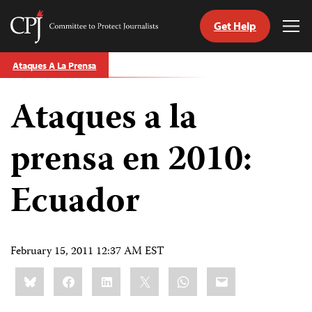
Get Help
Committee
Tog
to
Me
Skip
Protect
Ataques A La Prensa
to
Journalists
content
Ataques a la
tch
guage
prensa en 2010:
Ecuador
February 15, 2011 12:37 AM EST
Share
Bluesky
Facebook
LinkedIn
X
WhatsApp
Email
this: