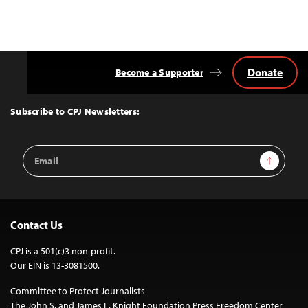
Donate
Become a Supporter
Back
to
Top
Subscribe to CPJ Newsletters:
Email
Sign Up
Address
Contact Us
CPJ is a 501(c)3 non-profit.
Our EIN is 13-3081500.
Committee to Protect Journalists
The John S. and James L. Knight Foundation Press Freedom Center