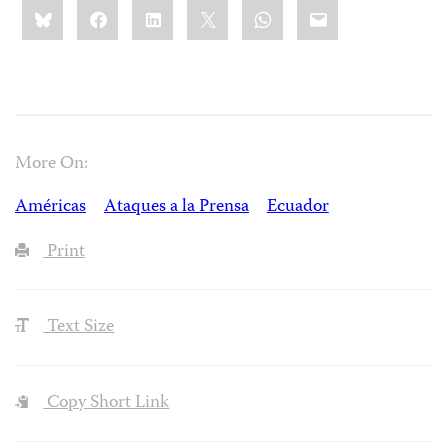
Share
Bluesky
Facebook
LinkedIn
X
WhatsApp
Email
this:
More On:
Américas
Ataques a la Prensa
Ecuador
Print
Text Size
Copy Short Link