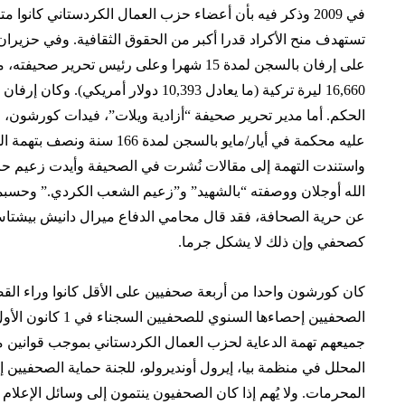
في 2009 وذكر فيه بأن أعضاء حزب العمال الكردستاني كانوا
تستهدف منح الأكراد قدرا أكبر من الحقوق الثقافية. وفي حزير
على إرفان بالسجن لمدة 15 شهرا وعلى رئيس تحري
16,660 ليرة تركية (ما يعادل 10,393 دولار أم
الحكم. أما مدير تحرير صحيفة “أزادية ويلات”، فيدات كورشون،
عليه محكمة في أيار/مايو بالسجن لم
واستندت التهمة إلى مقالات نُشرت في الصحيفة وأيدت زعيم ح
الله أوجلان ووصفته “بالشهيد” و”زعيم الشعب الكردي.” وحسبما 
عن حرية الصحافة، فقد قال محامي الدفاع ميرال دانيش بيشت
كصحفي وإن ذلك لا يشكل جرما.
كان كورشون واحدا من أربعة صحفيين على الأقل كانوا وراء القض
الصحفيين إحصاءها السنو
جميعهم تهمة الدعاية لحزب العمال الكردستاني بموجب قوانين م
المحلل في منظمة بيا، إيرول أونديرولو، للجنة حماية الصحفيين إ
المحرمات. ولا يُهم إذا كان الصحفيون ينتمون إلى وسائل الإعلام ال