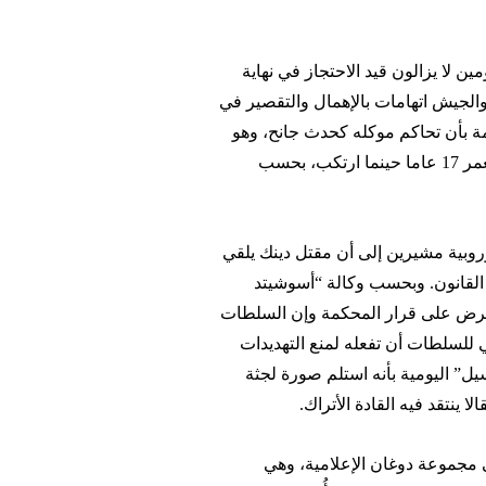
 لا يزالون قيد الاحتجاز في نهاية
لجيش اتهامات بالإهمال والتقصير في
ة بأن تحاكم موكله كحدث جانح، وهو
تغير في القضية عارضه محامو دينك. وكان ساماست يبلغ من العمر 17 عاما حينما ارتكب، بحسب
وبية مشيرين إلى أن مقتل دينك يلقي
القانون. وبحسب وكالة “أسوشيتد
تعترض على قرار المحكمة وإن السلطات
غي للسلطات أن تفعله لمنع التهديدات
” اليومية بأنه استلم صورة لجثة
ينتقد فيه القادة الأتراك.
مجموعة دوغان الإعلامية، وهي