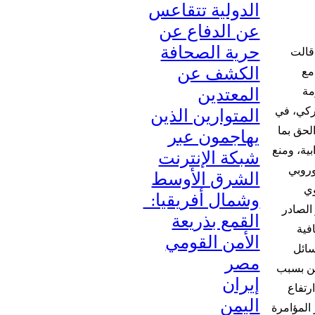
الدولية تتقاعس
عن الدفاع عن
حرية الصحافة
 قالت
الكشف عن
مع
المعتدين
مة
المتوارين الذين
 من الدستور التركي، في
لحق بما
يهاجمون عبر
بية، ومنع
شبكة الإنترنت
وروبي
الشرق الأوسط
وي
وشمال أفريقيا:
 الصادر
القمع بذريعة
فية
الأمن القومي
ائل
مصر
ين بسبب
إيران
رتفاع
اليمن
 المؤامرة