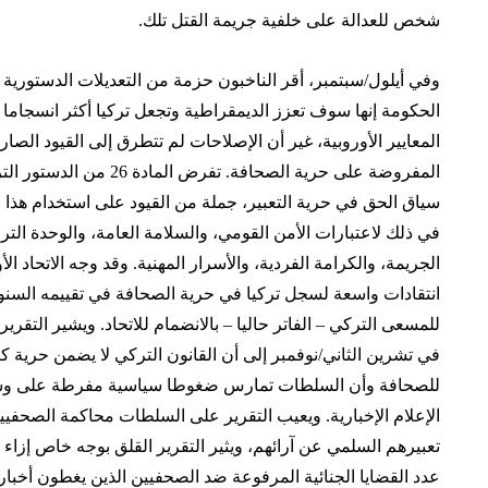
شخص للعدالة على خلفية جريمة القتل تلك.
وفي أيلول/سبتمبر، أقر الناخبون حزمة من التعديلات الدستورية
الحكومة إنها سوف تعزز الديمقراطية وتجعل تركيا أكثر انسجاما 
المعايير الأوروبية، غير أن الإصلاحات لم تتطرق إلى القيود الصار
المفروضة على حرية الصحافة. تفرض المادة 26
سياق الحق في حرية التعبير، جملة من القيود على استخدام هذا ا
في ذلك لاعتبارات الأمن القومي، والسلامة العامة، والوحدة الترا
الجريمة، والكرامة الفردية، والأسرار المهنية. وقد وجه الاتحاد الأ
انتقادات واسعة لسجل تركيا في حرية الصحافة في تقييمه السن
للمسعى التركي – الفاتر حاليا – بالانضمام للاتحاد. ويشير التقرير
في تشرين الثاني/نوفمبر إلى أن القانون التركي لا يضمن حرية كا
للصحافة وأن السلطات تمارس ضغوطا سياسية مفرطة على وس
الإعلام الإخبارية. ويعيب التقرير على السلطات محاكمة الصحفي
تعبيرهم
السلمي
عن آرائهم، ويثير التقرير القلق بوجه خاص إزاء ا
عدد القضايا الجنائية المرفوعة ضد الصحفيين الذين يغطون أخبار