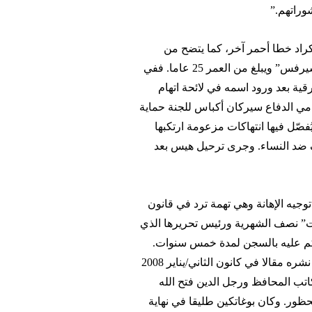
وراتهم.”
راد خطا أحمر آخر، كما يتضح من
قضية جيك هيس، وهو صحفي أمريكي يكتب لوكالة “إنتر برس سيرفس” ويبلغ من العمر 25 عاما. ففي
ية بعد ورود اسمه في لائحة اتهام
ي الدفاع سيركان أكباس للجنة حماية
ّل فيها انتهاكات مزعومة ارتكبها
نف ضد النساء. وجرى ترحيل هيس بعد
وجيه الإهانة وهي تهمة ترد في قانون
ت” نصف الشهرية ورئيس تحريرها الذي
حُكم عليه بالسجن لمدة خمس سنوات.
قال بوغاتكين للجنة حماية الصحفيين إن السلطات استهدفته بعد نشره مقالا في كانون الثاني/يناير 2008
لكاتب المحافظ ورجل الدين فتح الله
ظور. وكان بوغاتكين طليقا في نهاية