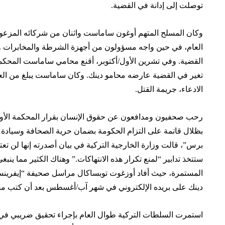
توصلت إلى إدانة في القضية.
وكان المسلح المتهم أوغون ساماست واثنان من شركائه المزعومين
العام، في حين واجه مسؤولون من أجهزة الشرطة والمخابرات وا
القضية. وفي تشرين الأول/أكتوبر، أقنع محامي ساماست المحكم
الادعاء، جريمة القتل.
رحب صحفيون ومدافعون عن حقوق الإنسان بقرار المحكمة الأور
بظلال قاتمة على التزام الحكومة بضمان حرية الصحافة وسيادة 
برس”، قالت وزارة الخارجية التركية في بيان أصدرته إنها لن 
ستتخذ تدابير “لمنع تكرار هذه الانتهاكات.” وهناك الكثير مما ينب
المستمرة، حيث أفاد أوزغوت توبساكال مراسل صحيفة “إيفرينسيل
دينك على بريده الإلكتروني في شهر آب/أغسطس بعد أن كتب مقالا 
استمرت السلطات التركية طوال العام بإجراء تحقيق ضريبي في 