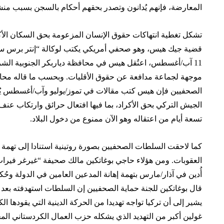
المعارضة، فإنهم يُدانون وتصدر بحقهم أحكام بالسجن بسبب منش
تشكل تغطية انتهاكات حقوق الإنسان المزعومة بحق السكان الأك
11 آب/أغسطس، اعتُقل هيس في محافظة دياربكر الجنوبية الشرق
موجهة لجماعة مدافعة عن حقوق الأقليات. وبحسب ما قاله محام
الصحفيين فإن هيس كتب مقالات في تموز/يوليو وآب/أغسطس يُفص
الجيش التركي بحق الأكراد، بما فيها افتعال حرائق وارتكاب ع
تسعة أيام من اعتقاله وهو الآن ممنوع من دخول البلاد.
كما لاحقت السلطات الصحفيين بصورة روتينية استنادا إلى تهمة ت
العقوبات. ومن هؤلاء حاجي بوغاتكين مالك صحيفة “غيرغر فيرا
أُدين في آذار/مارس بتهمة إهانة المدعين العامين في الدولة و
يشير إلى أن تركيا تواجه تهديدا من الحركة الدينية التي يقودها ا
غولين أكبر من التهديد الذي يشكله حزب العمال الكردستاني المح