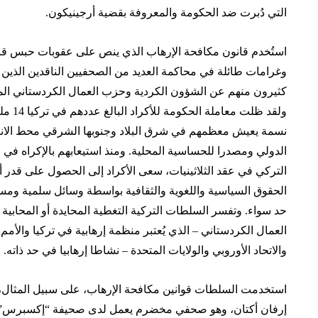
التي دُبرت ضد الحكومة والمعروفة بقضية أرجينيكون.
استُخدم قانون مكافحة الإرهاب الذي ينص على عقوبات حبس ق
وغرامات طائلة في محاكمة العديد من الصحفيين الناقدين الذين
كثيرون منهم عن الشؤون الكردية وحزب العمال الكردستاني ال
ولقد ظلت معاملة الحكومة لل
نسمة يعيش معظمهم في شرق البلاد وجنوبها الشرقي محط الانت
الدولي ومصدرا للحساسية المحلية. ومنذ استيعابهم بالإكراه في 
التركي في عقد الثلاثينيات، سعى الأكراد إلى الحصول على قدر أ
الحقوق السياسية واللغوية والثقافية بواسطة وسائل سلمية وم
حد سواء. وتفسر السلطات التركية التغطية المحايدة أو المحابية
العمال الكردستاني – الذي يُعتبر منظمة إرهابية في تركيا والأمم 
والاتحاد الأوروبي والولايات المتحدة – نشاطا إرهابيا في حد ذاته.
استخدمت السلطات قوانين مكافحة الإرهاب، على سبيل المثال،
إرفان أكتان، وهو صحفي مخضرم يعمل لدى صحيفة “إكسبرس” 