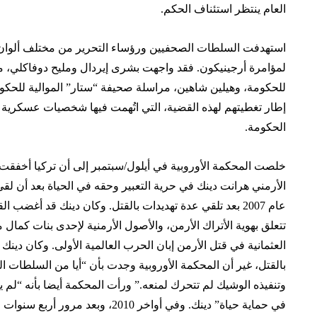
العام ينتظر استئناف الحكم.
استهدفت السلطات الصحفيين ورؤساء التحرير من مختلف ألوا
لمؤامرة أرجينيكون. فقد واجهت بشرى إيردال ومليح دوفاكلي، م
للحكومة، وهيلين شاهين، مراسلة صحيفة “ستار” الموالية للحكوم
إطار تغطيتهم لهذه القضية، التي اتُهمت فيها شخصيات عسكرية
الحكومة.
خلصت المحكمة الأوروبية في أيلول/سبتمبر إلى أن تركيا أخفقت
الأرمني هرانت دينك في حرية التعبير وحقه في الحياة بعد أن ل
عام 2007 بعد تلقي عدة تهديدات بالقتل. وكان دينك قد أغض
تتعلق بهوية الأتراك الأرمن، والأصول الأرمنية لإحدى بنات كمال 
العثمانية في قتل الأرمن إبان الحرب العالمية الأولى. وكان دينك
بالقتل، غير أن المحكمة الأوروبية وجدت بأن “أيا من السلطات ال
وتنفيذه الوشيك لم تتحرك لمنعه.” ورأت المحكمة أيضا بأنه “لم 
في حماية حياة” دينك. وفي أواخر 2010، 