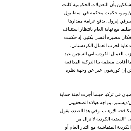
 متشككين بأن التعديلات الحكومية كانت
ان/يونيو، حكمت محكمة في اسطنبول
ر صحيفته، ميرفي إيرول، بدفع غرامة مقدارها
ريكي). وكان إرفان طليقا مع نهاية العام بانتظار استئناف
 فكان مصيره أقسى بكثير، إذ حكمت
دة 166 سنة ونصف بتهمة الدعاية لحزب العمال الكردستاني.
زب العمال الكردستاني السجين عبد
أفادت منظمة بيا التركية المدافعة
اش إن كورشون عبر عن وجهة نظره
بان في تركيا حينما أجرت لجنة حماية
ي للصحفيين السجناء في 1 كانون الأول/ديسمبر. وواجه هؤلاء الصحفيون
كافحة الإرهاب. وفي هذا الصدد، يقول
ن “القضية الكردية لا تزال من
كردية المتماشية مع التيار العام أو