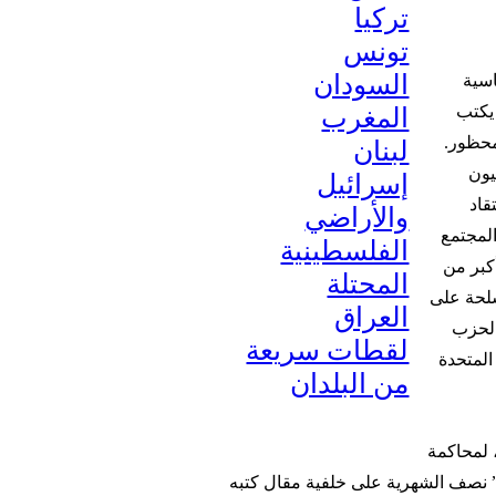
تركيا
تونس
السودان
اسية
المغرب
 يكتب
لبنان
محظور.
أكراد البالغ عددهم في تركيا 14 مليون
إسرائيل
قاد
والأراضي
المجتمع
الفلسطينية
كبر من
المحتلة
سلحة على
العراق
 لحزب
لقطات سريعة
المتحدة
من البلدان
 لمحاكمة
نصف الشهرية على خلفية مقال كتبه