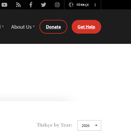
Youtube
Rss
Facebook
Twitter
Instagram
TÜRKÇE
Switch
Language
d
About Us
Donate
Get Help
Türkçe by Year:
2026