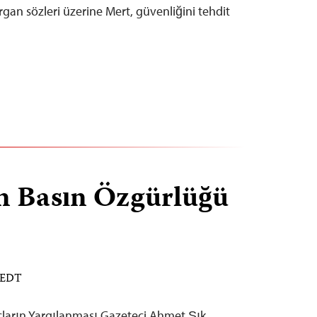
an sözleri üzerine Mert, güvenliğini tehdit
in Basın Özgürlüğü
M EDT
çların Yargılanması Gazeteci Ahmet Şık