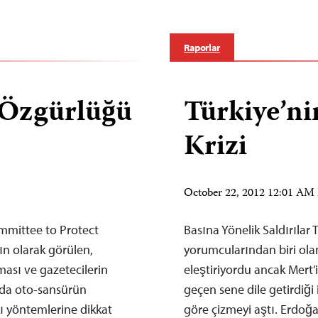
Raporlar
 Özgürlüğü
Türkiye’n
Krizi
October 22, 2012 12:01 A
mmittee to Protect
Basına Yönelik Saldırılar 
ın olarak görülen,
yorumcularından biri ola
ması ve gazetecilerin
eleştiriyordu ancak Mert’
nda oto-sansürün
geçen sene dile getirdiği
kı yöntemlerine dikkat
göre çizmeyi aştı. Erdoğa