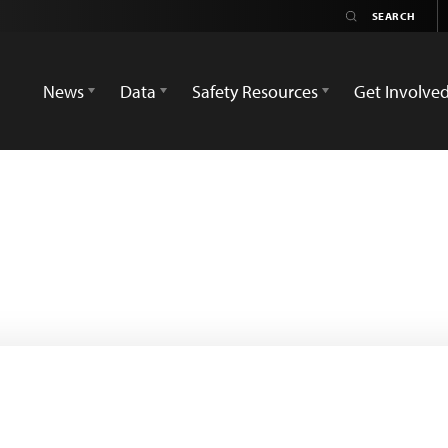
News
Data
Safety Resources
Get Involve