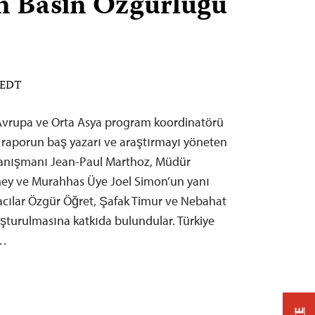
in Basın Özgürlüğü
M EDT
Avrupa ve Orta Asya program koordinatörü
 raporun baş yazarı ve araştırmayı yöneten
 Danışmanı Jean-Paul Marthoz, Müdür
ey ve Murahhas Üye Joel Simon’un yanı
macılar Özgür Öğret, Şafak Timur ve Nebahat
şturulmasına katkıda bulundular. Türkiye
a…