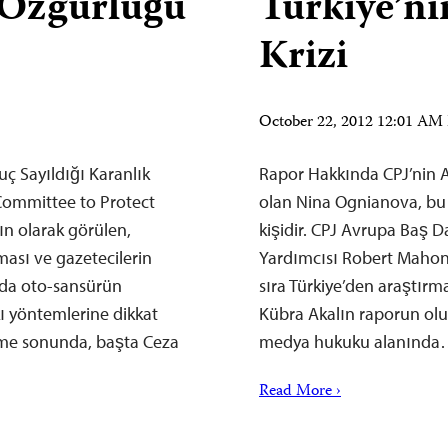
 Özgürlüğü
Türkiye’n
Krizi
October 22, 2012 12:01 A
uç Sayıldığı Karanlık
Rapor Hakkında CPJ’nin 
Committee to Protect
olan Nina Ognianova, bu
ın olarak görülen,
kişidir. CPJ Avrupa Baş
ması ve gazetecilerin
Yardımcısı Robert Mahon
nda oto-sansürün
sıra Türkiye’den araştır
kı yöntemlerine dikkat
Kübra Akalın raporun olu
leme sonunda, başta Ceza
medya hukuku alanınd
Read More ›