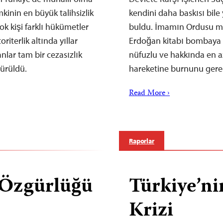
mkinin en büyük talihsizlik
kendini daha baskısı bile
k kişi farklı hükümetler
buldu. İmamın Ordusu mev
iterlik altında yıllar
Erdoğan kitabı bombaya b
nlar tam bir cezasızlık
nüfuzlu ve hakkında en a
ürüldü.
hareketine burnunu gere
Read More ›
Raporlar
 Özgürlüğü
Türkiye’n
Krizi