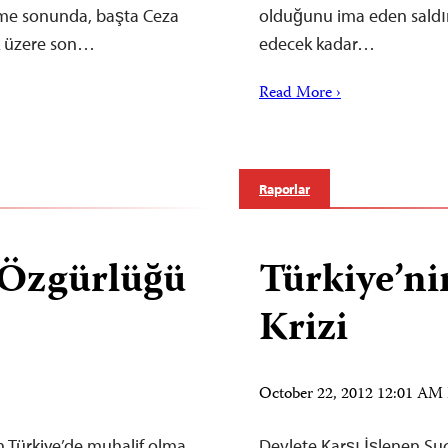
leme sonunda, başta Ceza
olduğunu ima eden saldırg
k üzere son…
edecek kadar…
Read More ›
Raporlar
 Özgürlüğü
Türkiye’n
Krizi
October 22, 2012 12:01 A
Türkiye’de muhalif olma
Devlete Karşı İşlenen Su