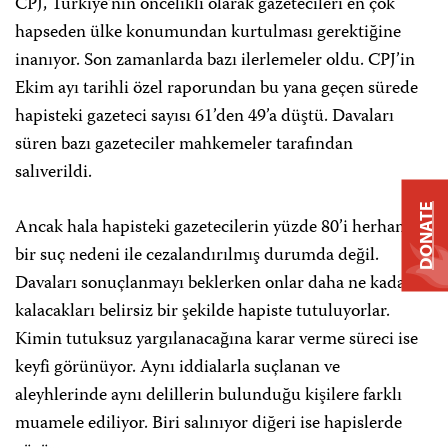
CPJ, Türkiye’nin öncelikli olarak gazetecileri en çok
hapseden ülke konumundan kurtulması gerektiğine
inanıyor. Son zamanlarda bazı ilerlemeler oldu. CPJ’in
Ekim ayı tarihli özel raporundan bu yana geçen sürede
hapisteki gazeteci sayısı 61’den 49’a düştü. Davaları
süren bazı gazeteciler mahkemeler tarafından
salıverildi.
DONATE
Ancak hala hapisteki gazetecilerin yüzde 80’i herhangi
bir suç nedeni ile cezalandırılmış durumda değil.
Davaları sonuçlanmayı beklerken onlar daha ne kadar
kalacakları belirsiz bir şekilde hapiste tutuluyorlar.
Kimin tutuksuz yargılanacağına karar verme süreci ise
keyfi görünüyor. Aynı iddialarla suçlanan ve
aleyhlerinde aynı delillerin bulunduğu kişilere farklı
muamele ediliyor. Biri salınıyor diğeri ise hapislerde