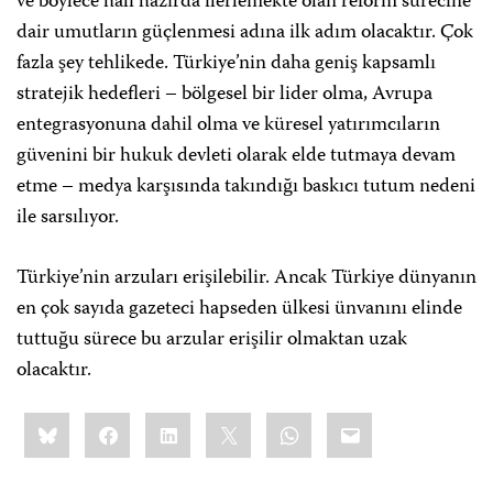
ve böylece hali hazırda ilerlemekte olan reform sürecine
dair umutların güçlenmesi adına ilk adım olacaktır. Çok
fazla şey tehlikede. Türkiye’nin daha geniş kapsamlı
stratejik hedefleri – bölgesel bir lider olma, Avrupa
entegrasyonuna dahil olma ve küresel yatırımcıların
güvenini bir hukuk devleti olarak elde tutmaya devam
etme – medya karşısında takındığı baskıcı tutum nedeni
ile sarsılıyor.
Türkiye’nin arzuları erişilebilir. Ancak Türkiye dünyanın
en çok sayıda gazeteci hapseden ülkesi ünvanını elinde
tuttuğu sürece bu arzular erişilir olmaktan uzak
olacaktır.
Share
Bluesky
Facebook
LinkedIn
X
WhatsApp
Email
this: