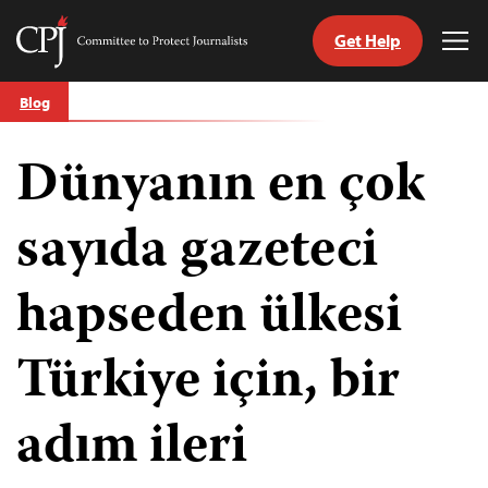
Get Help
Committee
Tog
to
Me
Skip
Protect
Blog
to
Journalists
content
Dünyanın en çok
ch
guage
sayıda gazeteci
hapseden ülkesi
Türkiye için, bir
adım ileri