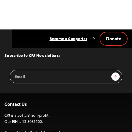
Donate
Become a Supporter
Back
to
Top
Subscribe to CPJ Newsletters:
Email
Sign Up
Address
Contact Us
CPJ is a 501(c)3 non-profit.
Our EIN is 13-3081500.