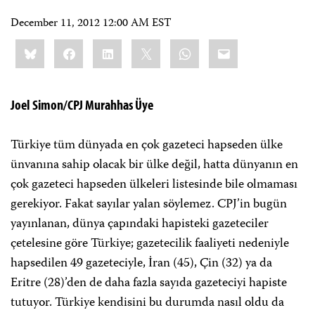
December 11, 2012 12:00 AM EST
Share
Bluesky
Facebook
LinkedIn
X
WhatsApp
Email
this:
Joel Simon/CPJ Murahhas Üye
Türkiye tüm dünyada en çok gazeteci hapseden ülke
ünvanına sahip olacak bir ülke değil, hatta dünyanın en
çok gazeteci hapseden ülkeleri listesinde bile olmaması
gerekiyor. Fakat sayılar yalan söylemez. CPJ’in bugün
yayınlanan, dünya çapındaki hapisteki gazeteciler
çetelesine göre Türkiye; gazetecilik faaliyeti nedeniyle
hapsedilen 49 gazeteciyle, İran (45), Çin (32) ya da
Eritre (28)’den de daha fazla sayıda gazeteciyi hapiste
tutuyor. Türkiye kendisini bu durumda nasıl oldu da