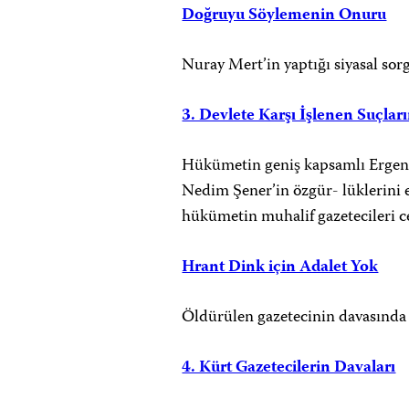
Doğruyu Söylemenin Onuru
Nuray Mert’in yaptığı siyasal sorg
3. Devlete Karşı İşlenen Suçlar
Hükümetin geniş kapsamlı Ergene
Nedim Şener’in özgür- lüklerini e
hükümetin muhalif gazetecileri ce
Hrant Dink için Adalet Yok
Öldürülen gazetecinin davasında a
4. Kürt Gazetecilerin Davaları