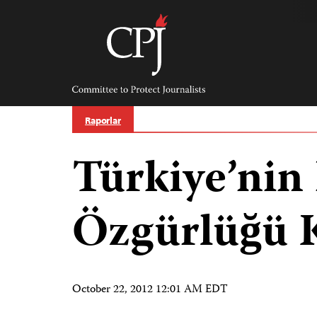
Skip
to
content
Committee
to
Protect
Journalists
Raporlar
Türkiye’nin
Özgürlüğü K
October 22, 2012 12:01 AM EDT