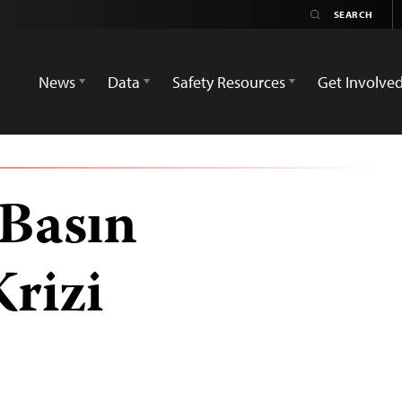
News
Data
Safety Resources
Get Involve
 Basın
rizi