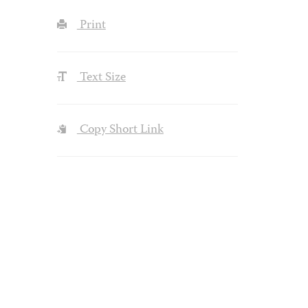
Print
Text Size
Copy Short Link