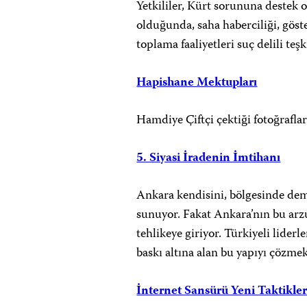
Yetkililer, Kürt sorununa destek 
olduğunda, saha haberciliği, göst
toplama faaliyetleri suç delili teşk
Hapishane Mektupları
Hamdiye Çiftçi çektiği fotoğrafla
5. Siyasi İradenin İmtihanı
Ankara kendisini, bölgesinde dem
sunuyor. Fakat Ankara’nın bu arzu
tehlikeye giriyor. Türkiyeli lider
baskı altına alan bu yapıyı çözmek
İnternet Sansürü Yeni Taktikle