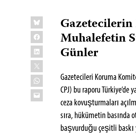
Share
Bluesky
Gazetecilerin
this:
Facebook
Muhalefetin S
LinkedIn
Günler
X
Gazetecileri Koruma Komite
WhatsApp
CPJ) bu raporu Türkiye’de y
Email
ceza kovuşturmaları açılm
sıra, hükümetin basında ot
başvurduğu çeşitli baskı 