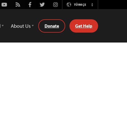
Youtube
Rss
Facebook
Twitter
Instagram
TÜRKÇE
Switch
Language
d
About Us
Donate
Get Help