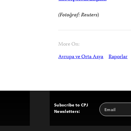
(Fotoğraf: Reuters
)
More On:
Avrupa ve Orta Asya
Raporlar
Subscribe to CPJ
Email
Back
Newsletters:
Address
to
Top