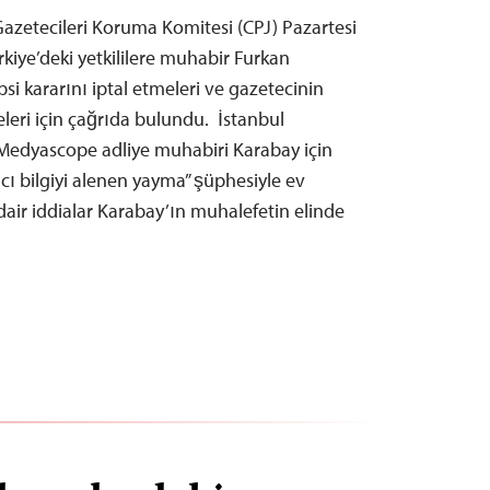
azetecileri Koruma Komitesi (CPJ) Pazartesi
rkiye’deki yetkililere muhabir Furkan
psi kararını iptal etmeleri ve gazetecinin
leri için çağrıda bulundu. İstanbul
ı Medyascope adliye muhabiri Karabay için
cı bilgiyi alenen yayma” şüphesiyle ev
 dair iddialar Karabay’ın muhalefetin elinde