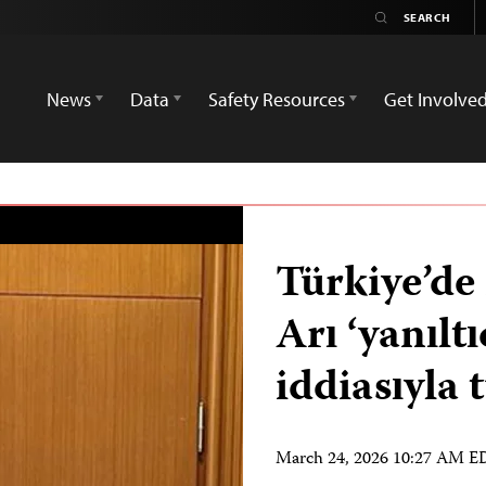
News
Data
Safety Resources
Get Involve
Türkiye’de
Arı ‘yanılt
iddiasıyla 
March 24, 2026 10:27 AM 