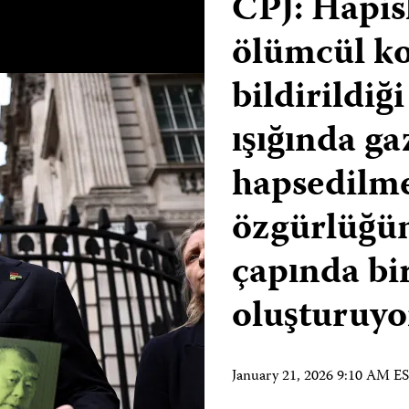
CPJ: Hapis
ölümcül ko
bildirildiğ
ışığında ga
hapsedilme
özgürlüğün
çapında bir
oluşturuyo
January 21, 2026 9:10 AM E