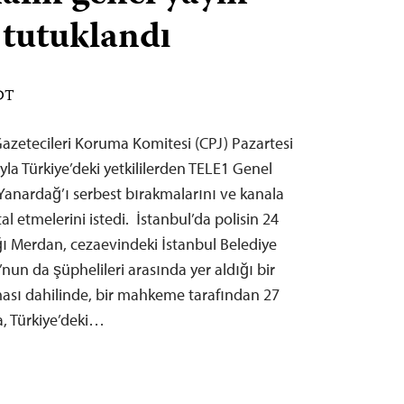
 tutuklandı
EDT
zetecileri Koruma Komitesi (CPJ) Pazartesi
la Türkiye’deki yetkililerden TELE1 Genel
anardağ’ı serbest bırakmalarını ve kanala
l etmelerini istedi. İstanbul’da polisin 24
ı Merdan, cezaevindeki İstanbul Belediye
n da şüphelileri arasında yer aldığı bir
rması dahilinde, bir mahkeme tarafından 27
a, Türkiye’deki…