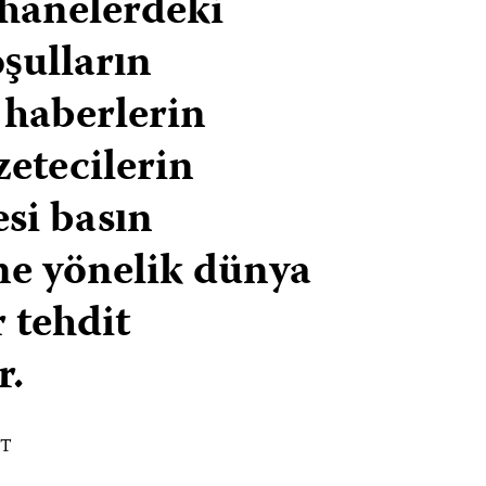
hanelerdeki
şulların
i haberlerin
zetecilerin
si basın
e yönelik dünya
 tehdit
r.
ST