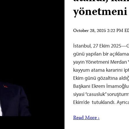
yönetmeni
October 28, 2025 2:22 PM 
İstanbul, 27 Ekim 2025—Ga
günü yapılan bir açıklamay
yayın Yönetmeni Merdan Y
kayyum atama kararını ipta
Ekim günü gözaltına aldığ
Başkanı Ekrem İmamoğlu’nu
siyasi “casusluk” soruştu
Ekim’de tutuklandı. Ayrıc
Read More ›