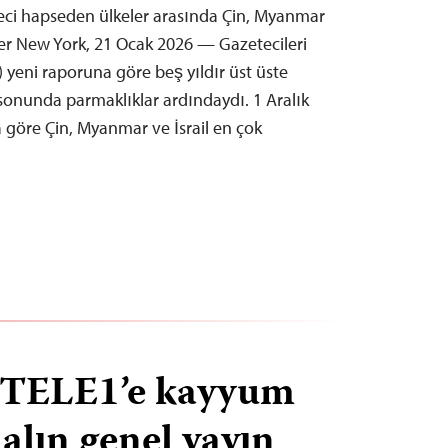
eci hapseden ülkeler arasında Çin, Myanmar
diler New York, 21 Ocak 2026 — Gazetecileri
 yeni raporuna göre beş yıldır üst üste
 sonunda parmaklıklar ardındaydı. 1 Aralık
göre Çin, Myanmar ve İsrail en çok
e TELE1’e kayyum
alın genel yayın