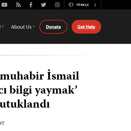
Youtube
Rss
Facebook
Twitter
Instagram
TÜRKÇE
Switch
Language
d
About Us
Donate
Get Help
 muhabir İsmail
ıcı bilgi yaymak’
tutuklandı
EDT