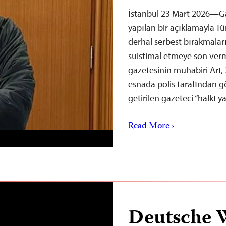
İstanbul 23 Mart 2026—Ga
yapılan bir açıklamayla Tür
derhal serbest bırakmala
suistimal etmeye son verm
gazetesinin muhabiri Arı, 2
esnada polis tarafından gö
getirilen gazeteci “halkı 
Read More ›
Deutsche 