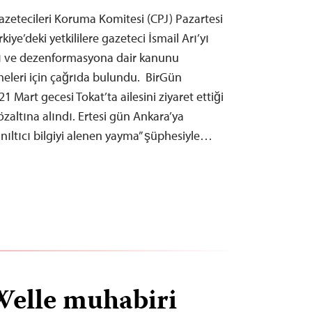
zetecileri Koruma Komitesi (CPJ) Pazartesi
kiye’deki yetkililere gazeteci İsmail Arı’yı
rı ve dezenformasyona dair kanunu
eleri için çağrıda bulundu. BirGün
1 Mart gecesi Tokat’ta ailesini ziyaret ettiği
zaltına alındı. Ertesi gün Ankara’ya
yanıltıcı bilgiyi alenen yayma” şüphesiyle…
Welle muhabiri