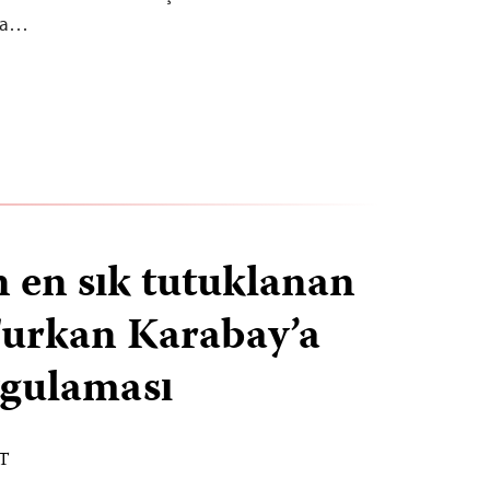
ına…
n en sık tutuklanan
Furkan Karabay’a
ygulaması
ST