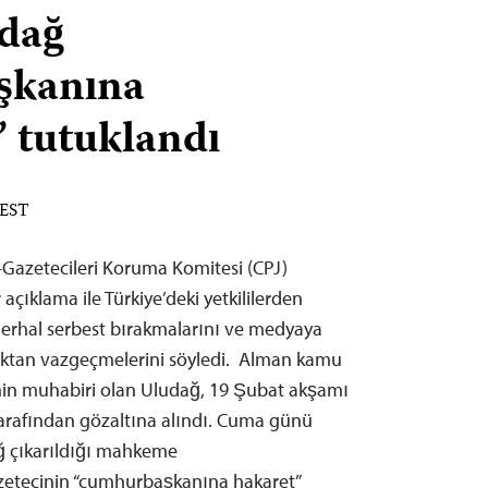
udağ
şkanına
’ tutuklandı
 EST
Gazetecileri Koruma Komitesi (CPJ)
açıklama ile Türkiye’deki yetkililerden
derhal serbest bırakmalarını ve medyaya
ktan vazgeçmelerini söyledi. Alman kamu
’nin muhabiri olan Uludağ, 19 Şubat akşamı
tarafından gözaltına alındı. Cuma günü
ağ çıkarıldığı mahkeme
azetecinin “cumhurbaşkanına hakaret”