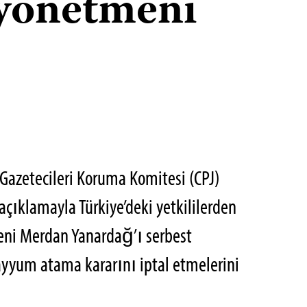
 yönetmeni
azetecileri Koruma Komitesi (CPJ)
açıklamayla Türkiye’deki yetkililerden
eni Merdan Yanardağ’ı serbest
ayyum atama kararını iptal etmelerini