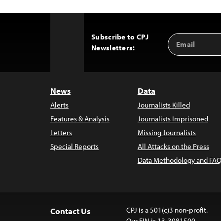
Subscribe to CPJ
Email
Back
Newsletters:
Address
to
Top
News
Data
Alerts
Journalists Killed
Features & Analysis
Journalists Imprisoned
Letters
Missing Journalists
Special Reports
All Attacks on the Press
Data Methodology and FAQ
CPJ is a 501(c)3 non-profit.
Contact Us
Our EIN is 13-3081500.