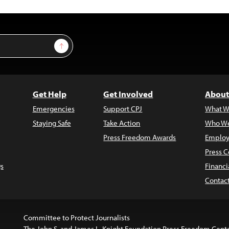
Sign Up
Get Help
Get Involved
About
Emergencies
Support CPJ
What W
Staying Safe
Take Action
Who We
Press Freedom Awards
Employ
Press C
s
Financi
Contac
Committee to Protect Journalists
The John S. and James L. Knight Foundation Press Freedom Cent