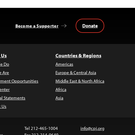
Donate
Become a Supporter
 Us
Countries & Regions
e Do
Americas
 Are
Europe & Central Asia
ment Opportunities
Middle East & North Africa
enter
Africa
al Statements
Asia
t Us
Tel 212-465-1004
info@cpj.org
er
Fax 212-214-0640