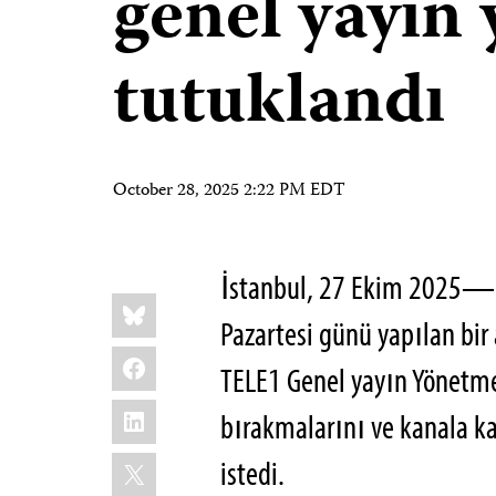
genel yayın
tutuklandı
October 28, 2025 2:22 PM EDT
İstanbul, 27 Ekim 2025—G
Share
Bluesky
this:
Pazartesi günü yapılan bir 
Facebook
TELE1 Genel yayın Yönetm
LinkedIn
bırakmalarını ve kanala k
X
istedi.