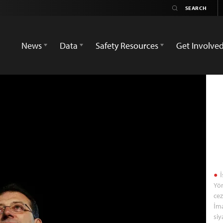
News
Data
Safety Resources
Get Involve
İ
Yön
cez
İma
siy