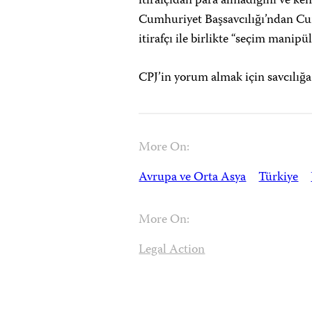
itirafçıdan para almadığını ve ke
Cumhuriyet Başsavcılığı’ndan C
itirafçı ile birlikte “seçim manipü
CPJ’in yorum almak için savcılığ
More On:
Avrupa ve Orta Asya
Türkiye
More On:
Legal Action