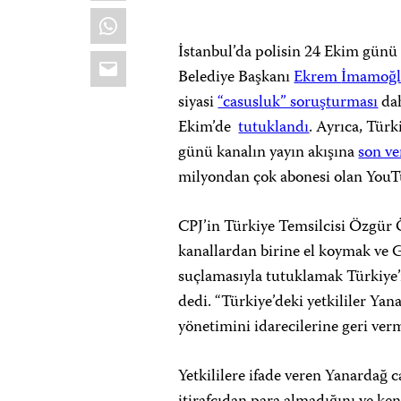
WhatsApp
İstanbul’da polisin 24 Ekim gün
Email
Belediye Başkanı
Ekrem
İmamoğ
siyasi
“casusluk” soruşturması
dah
Ekim’de
tutuklandı
. Ayrıca, Tür
günü kanalın yayın akışına
son ve
milyondan çok abonesi olan YouT
CPJ’in Türkiye Temsilcisi Özgür Ö
kanallardan birine el koymak ve 
suçlamasıyla tutuklamak Türkiye’n
dedi. “Türkiye’deki yetkililer Yan
yönetimini idarecilerine geri verm
Yetkililere ifade veren Yanardağ 