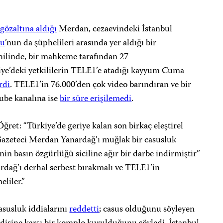
ü
gözaltına aldığı
Merdan, cezaevindeki İstanbul
lu
’nun da şüphelileri arasında yer aldığı bir
ilinde, bir mahkeme tarafından 27
kiye’deki yetkililerin TELE1’e atadığı kayyum Cuma
rdi
. TELE1’in 76.000’den çok video barındıran ve bir
ube kanalına ise
bir süre erişilemedi
.
ğret: “Türkiye’de geriye kalan son birkaç eleştirel
Gazeteci Merdan Yanardağ’ı muğlak bir casusluk
in basın özgürlüğü siciline ağır bir darbe indirmiştir”
ardağ’ı derhal serbest bırakmalı ve TELE1’in
eliler.”
casusluk iddialarını
reddetti
; casus olduğunu söyleyen