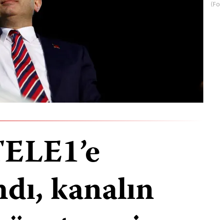
(Fo
TELE1’e
dı, kanalın