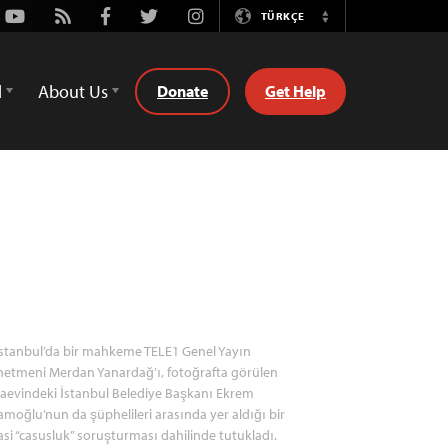
Youtube
Rss
Facebook
Twitter
Instagram
TÜRKÇE
Switch
Language
d
About Us
Donate
Get Help
stanbul’da bir mahkeme TELE1 Genel Yayın
etmeni Merdan Yanardağ’ı, fotoğrafta görülen
aevindeki İstanbul Belediye Başkanı Ekrem
moğlu’nun da şüphelileri arasında yer aldığı bir
asi “casusluk” soruşturması dahilinde tutukladı.