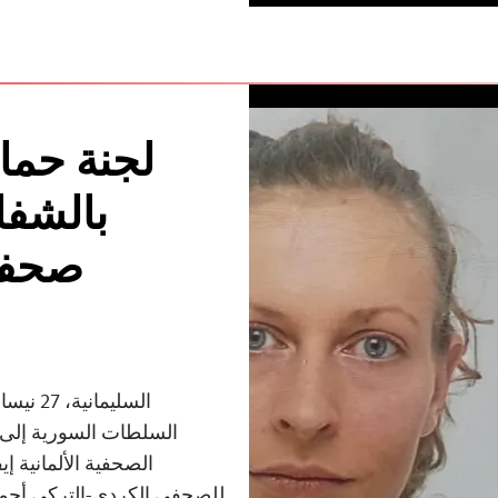
لجنة حما
بالشفاف
صحفية
السلطات السورية إلى 
الصحفية الألمانية إ
للصحفي الكردي-التركي أحمد 