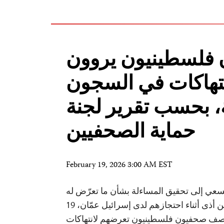
فلسطينيون يروون
تهاكات في السجون
ة، بحسب تقرير لجنة
حماية الصحفيين
February 19, 2026 3:00 AM EST
سعي إلى تحقيق المساءلة بشأن ما تعرّض له
الصحفيون الفلسطينيون من أذى أثناء احتجازهم لدى إسرائيل عمّان، 19
شباط 2026 — وصف صحفيون فلسطينيون تعرضهم لانتهاكات