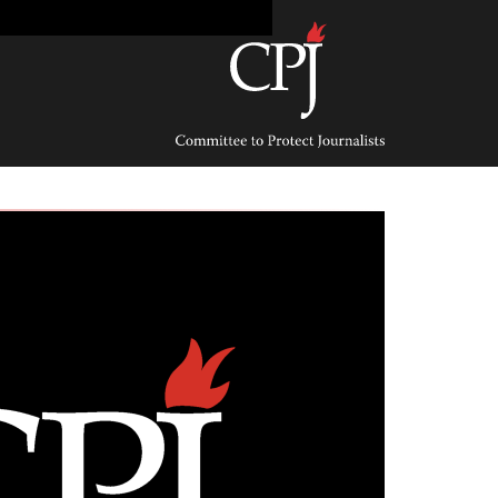
Ski
t
conten
Committee
to
Protect
Journalists