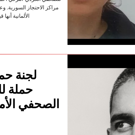
مراكز الاحتجاز السورية. وع
الألمانية أنها
لجنة حم
حملة لل
الصحفي الأم