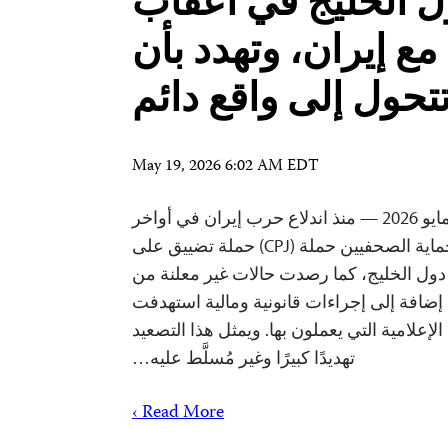
 الخليج في أعقاب
ع إيران، وتهدد بأن
تحول إلى واقع دائم
May 19, 2026 6:02 AM EDT
واشنطن العاصمة، 6 مايو 2026 — منذ اندلاع حرب إيران في أواخر
فبراير/شباط, وثّقت لجنة حماية الصحفيين حملة (CPJ) حملة تضييق على
ول الخليج، كما رصدت حالات غير معلنة من
 إضافة إلى إجراءات قانونية ومالية استهدفت
علامية التي يعملون بها. ويمثل هذا التصعيد
تهديدًا كبيرًا وغير مُسلَّط عليه…
Read More ›