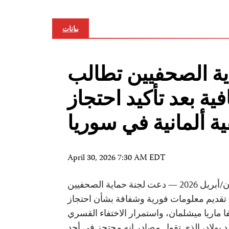
بيانات
ية الصحفيين تطالب
ية بعد تأكيد احتجاز
 ألمانية في سوريا
April 30, 2026 7:30 AM EDT
السليمانية، 27 نيسان/أبريل 2026 — دعت لجنة حماية الصحفيين
تقديم معلومات فورية وشفافة بشأن احتجاز
يفا ماريا ميشلمان، واستمرار الاختفاء القسري
بولاد، الذي تقول مصادر إنه محتجز في أحد