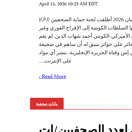
April 15, 2026 10:23 AM EDT
نيويورك— 15 أبريل/نيسان 2026 أطلقت لجنة حماية الصحفيين (CPJ)
ا السلطات الكويتية إلى الإفراج الفوري وغير
أميركي-الكويتي أحمد شهاب الدين. لم يقم
ئز على جوائز سبق له أن ساهم في صحيفة
 إس وقناة الجزيرة الإنجليزية، بنشر أي مواد
على الإنترنت…
Read More ›
بيانات صحفية
لعدد الصحفيين/ات