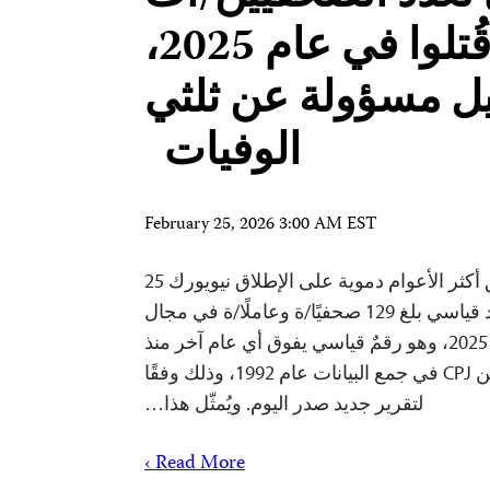
الذين قُتلوا في عام 2025،
ل مسؤولة عن ثلثي
الوفيات
February 25, 2026 3:00 AM EST
لجنة حماية الصحفيين توثق أكثر الأعوام دموية على الإطلاق نيويورك 25
فبراير/ شباط 2026- قُتل عدد قياسي بلغ 129 صحفيًا/ة وعاملًا/ة في مجال
الإعلام حول العالم في عام 2025، وهو رقمٌ قياسي يفوق أي عام آخر منذ
بدأت لجنة حماية الصحفيين CPJ في جمع البيانات عام 1992، وذلك وفقًا
لتقرير جديد صدر اليوم. ويُمثّل هذا…
Read More ›