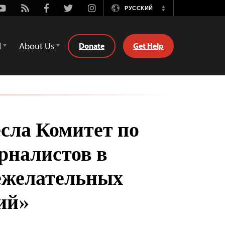
Youtube
Rss
Facebook
Twitter
Instagram
РУССКИЙ
Switch
Language
d
About Us
Donate
Get Help
есла Комитет по
рналистов в
ежелательных
ий»