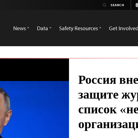
News
Data
Safety Resources
Get Involve
Россия вн
защите жу
список «н
организац