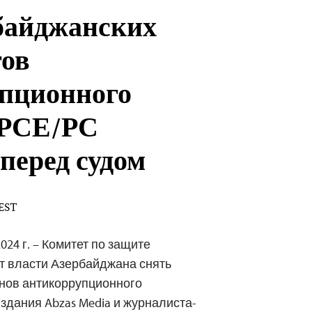
байджанских
ов
пционного
 РСЕ/РС
 перед судом
 EST
024 г. – Комитет по защите
т власти Азербайджана снять
енов антикоррупционного
здания Abzas Media и журналиста-