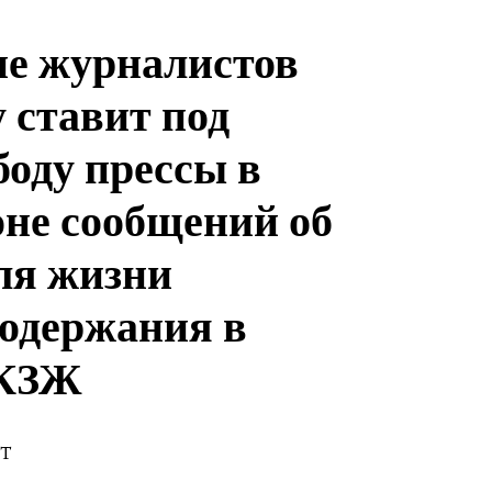
е журналистов
 ставит под
боду прессы в
оне сообщений об
ля жизни
содержания в
 КЗЖ
ST