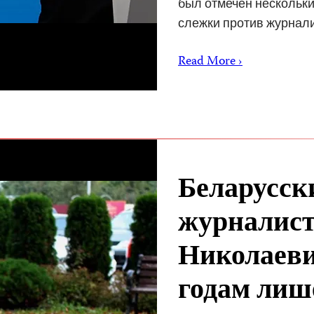
был отмечен нескольки
слежки против журнал
Read More ›
Беларусск
журналист
Николаеви
годам лиш