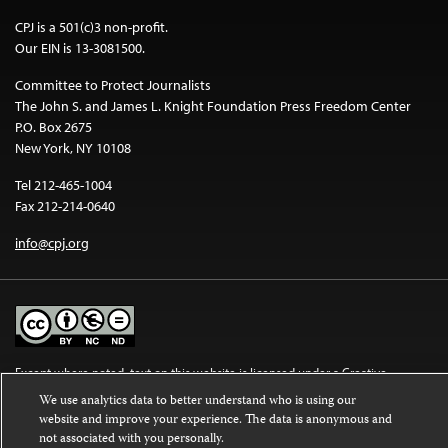
CPJ is a 501(c)3 non-profit.
Our EIN is 13-3081500.
Committee to Protect Journalists
The John S. and James L. Knight Foundation Press Freedom Center
P.O. Box 2675
New York, NY 10108
Tel 212-465-1004
Fax 212-214-0640
info@cpj.org
Except where noted, text on this website is licensed under a
Creative
Commons Attribution-NonCommercial-NoDerivatives 4.0 International
We use analytics data to better understand who is using our
License
.
website and improve your experience. The data is anonymous and
not associated with you personally.
Images and other media are not covered by the Creative Commons license.