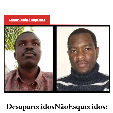
Comunicado à Imprensa
DesaparecidosNãoEsquecidos: