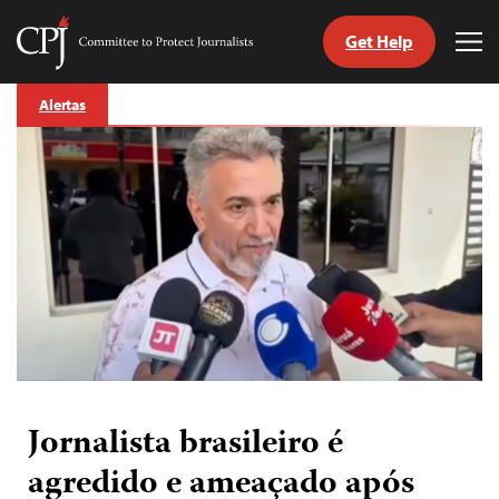
Get Help
Committee
Tog
to
Me
Skip
Protect
Alertas
to
Journalists
content
itch
anguage
Jornalista brasileiro é
agredido e ameaçado após