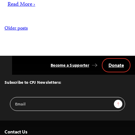
Read More ›
Posts
Older posts
navigation
Donate
Become a Supporter
Back
to
Top
Subscribe to CPJ Newsletters:
Email
Sign Up
Address
Contact Us