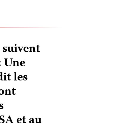
 suivent
: Une
it les
ont
s
SA et au