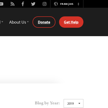
Youtube
Rss
Facebook
Twitter
Instagram
FRANÇAIS
Switch
Language
d
About Us
Donate
Get Help
Blog by Year:
2019