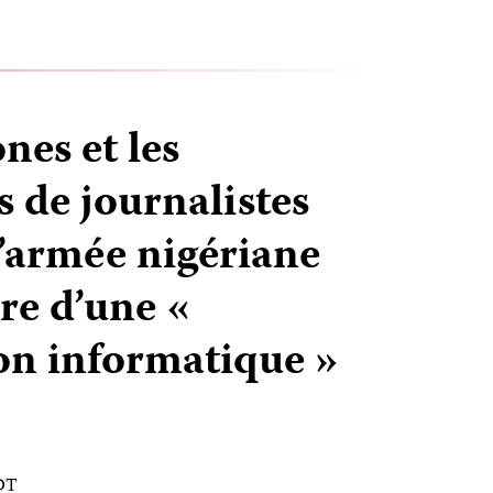
nes et les
 de journalistes
l’armée nigériane
re d’une «
ion informatique »
EDT