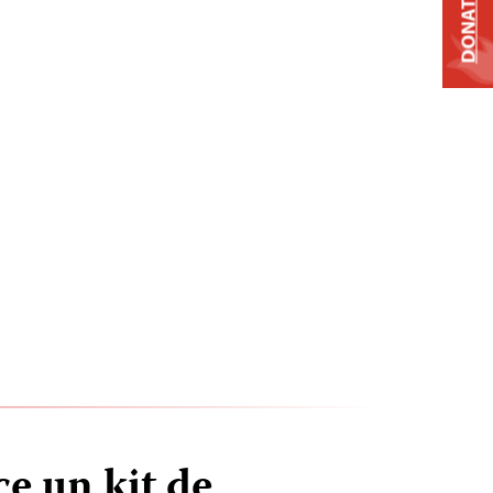
DONATE
e un kit de