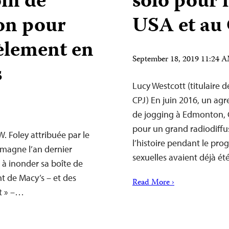
in de
solo pour 
ion pour
USA et au
cèlement en
September 18, 2019 11:24
s
Lucy Westcott (titulaire d
CPJ) En juin 2016, un agr
de jogging à Edmonton, C
pour un grand radiodiffu
W. Foley attribuée par le
l’histoire pendant le pro
emagne l’an dernier
sexuelles avaient déjà é
 inonder sa boîte de
t de Macy’s – et des
Read More ›
ot » –…