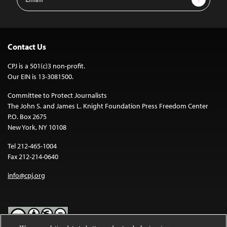
Address
Contact Us
CPJ is a 501(c)3 non-profit.
Our EIN is 13-3081500.
Committee to Protect Journalists
The John S. and James L. Knight Foundation Press Freedom Center
P.O. Box 2675
New York, NY 10108
Tel 212-465-1004
Fax 212-214-0640
info@cpj.org