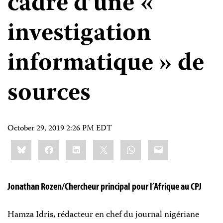
cadre d’une «
investigation
informatique » de
sources
October 29, 2019 2:26 PM EDT
Share
Bluesky
Facebook
LinkedIn
X
WhatsApp
Email
this:
Jonathan Rozen/Chercheur principal pour l’Afrique au CPJ
Hamza Idris, rédacteur en chef du journal nigériane