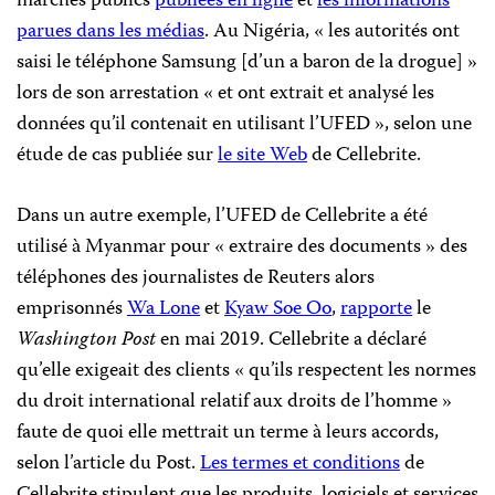
marchés publics
publiées en ligne
et
les informations
parues dans les médias
. Au Nigéria, « les autorités ont
saisi le téléphone Samsung [d’un a baron de la drogue] »
lors de son arrestation « et ont extrait et analysé les
données qu’il contenait en utilisant l’UFED », selon une
étude de cas publiée sur
le site Web
de Cellebrite.
Dans un autre exemple, l’UFED de Cellebrite a été
utilisé à Myanmar pour « extraire des documents » des
téléphones des journalistes de Reuters alors
emprisonnés
Wa Lone
et
Kyaw Soe Oo
,
rapporte
le
Washington Post
en mai 2019. Cellebrite a déclaré
qu’elle exigeait des clients « qu’ils respectent les normes
du droit international relatif aux droits de l’homme »
faute de quoi elle mettrait un terme à leurs accords,
selon l’article du Post.
Les termes et conditions
de
Cellebrite stipulent que les produits, logiciels et services