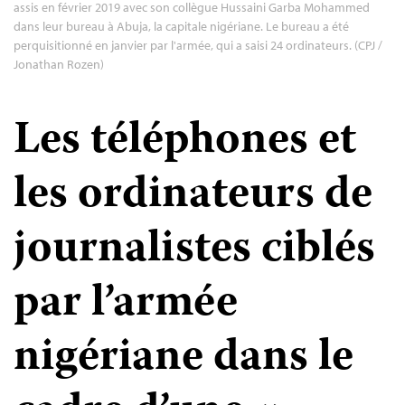
assis en février 2019 avec son collègue Hussaini Garba Mohammed
dans leur bureau à Abuja, la capitale nigériane. Le bureau a été
perquisitionné en janvier par l'armée, qui a saisi 24 ordinateurs. (CPJ /
Jonathan Rozen)
Les téléphones et
les ordinateurs de
journalistes ciblés
par l’armée
nigériane dans le