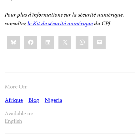
Pour plus d’informations sur la sécurité numérique,
consultez
le Kit de sécurité numérique
du CPJ
.
Share
Bluesky
Facebook
LinkedIn
X
WhatsApp
Email
this:
More On:
Afrique
Blog
Nigeria
Available in:
English