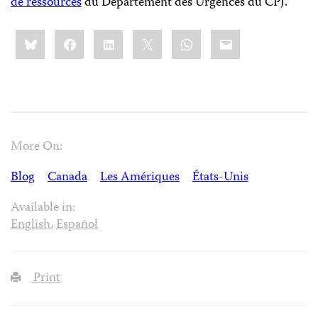
de ressources
du Département des Urgences du CPJ.
Share
Bluesky
Facebook
LinkedIn
X
WhatsApp
Email
this:
More On:
Blog
Canada
Les Amériques
États-Unis
Available in:
English
,
Español
Print