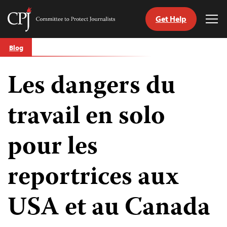
Get Help
Committee
Tog
to
Me
Skip
Protect
Blog
to
Journalists
content
Les dangers du
tch
nguage
travail en solo
pour les
reportrices aux
USA et au Canada