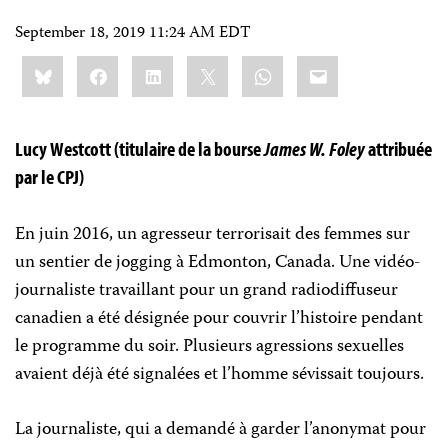
September 18, 2019 11:24 AM EDT
Share
Bluesky
Facebook
LinkedIn
X
WhatsApp
Email
this:
Lucy Westcott (titulaire de la bourse
James W. Foley
attribuée
par le CPJ)
En juin 2016, un agresseur terrorisait des femmes sur
un sentier de jogging à Edmonton, Canada. Une vidéo-
journaliste travaillant pour un grand radiodiffuseur
canadien a été désignée pour couvrir l’histoire pendant
le programme du soir. Plusieurs agressions sexuelles
avaient déjà été signalées et l’homme sévissait toujours.
La journaliste, qui a demandé à garder l’anonymat pour