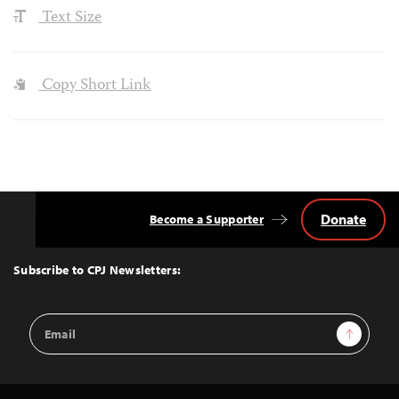
Text Size
Copy Short Link
Donate
Become a Supporter
Back
to
Top
Subscribe to CPJ Newsletters:
Email
Sign Up
Address