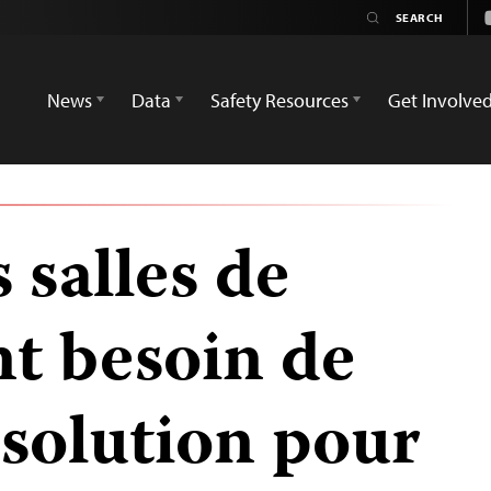
News
Data
Safety Resources
Get Involve
 salles de
nt besoin de
 solution pour