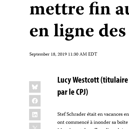
mettre fin 
en ligne des
September 18, 2019 11:30 AM EDT
Lucy Westcott
(titulair
Share
Bluesky
this:
par le CPJ)
Facebook
LinkedIn
Stef Schrader était en vacances 
ont commencé à inonder sa boîte 
X