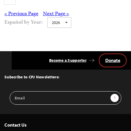
Posts
« Previous Page
Next Page »
Español by Year:
2026
navigation
Donate
Become a Supporter
Back
to
Top
Subscribe to CPJ Newsletters:
Email
Sign Up
Address
Contact Us