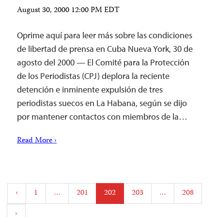
August 30, 2000 12:00 PM EDT
Oprime aquí para leer más sobre las condiciones
de libertad de prensa en Cuba Nueva York, 30 de
agosto del 2000 — El Comité para la Protección
de los Periodistas (CPJ) deplora la reciente
detención e inminente expulsión de tres
periodistas suecos en La Habana, según se dijo
por mantener contactos con miembros de la…
Read More ›
Posts
‹
1
…
201
202
203
…
208
pagination
›