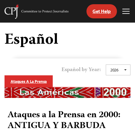
Get Help
Committee
Tog
to
Me
Skip
Protect
to
Español
Journalists
content
tch
guage
Español by Year:
2026
Ataques A La Prensa
Ataques a la Prensa en 2000:
ANTIGUA Y BARBUDA