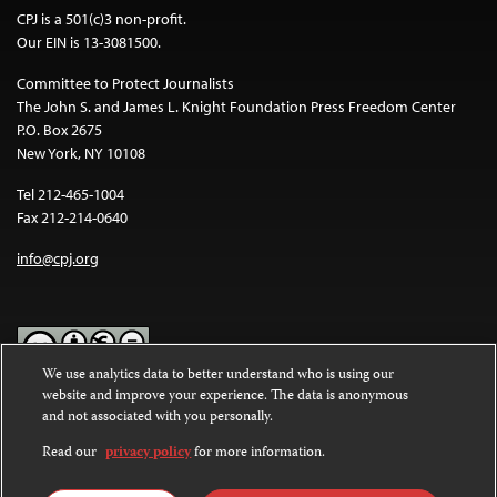
CPJ is a 501(c)3 non-profit.
Our EIN is 13-3081500.
Committee to Protect Journalists
The John S. and James L. Knight Foundation Press Freedom Center
P.O. Box 2675
New York, NY 10108
Tel 212-465-1004
Fax 212-214-0640
info@cpj.org
We use analytics data to better understand who is using our
website and improve your experience. The data is anonymous
Except where noted, text on this website is licensed under a
Creative
and not associated with you personally.
Commons Attribution-NonCommercial-NoDerivatives 4.0
International License
.
Read our
privacy policy
for more information.
Images and other media are not covered by the Creative Commons