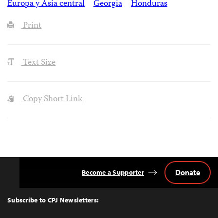
Europa y Asia central
Georgia
Honduras
Print
Text Size
Copy Short Link
Donate
Become a Supporter
Back
to
Top
Subscribe to CPJ Newsletters: