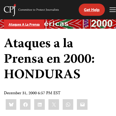
Get Help
Committee
T
to
M
Skip
Protect
Ataques A La Prensa
to
Journalists
content
Ataques a la
tch
guage
Prensa en 2000:
HONDURAS
December 31, 2000 6:57 PM EST
Share
Bluesky
Facebook
LinkedIn
X
WhatsApp
Email
this: