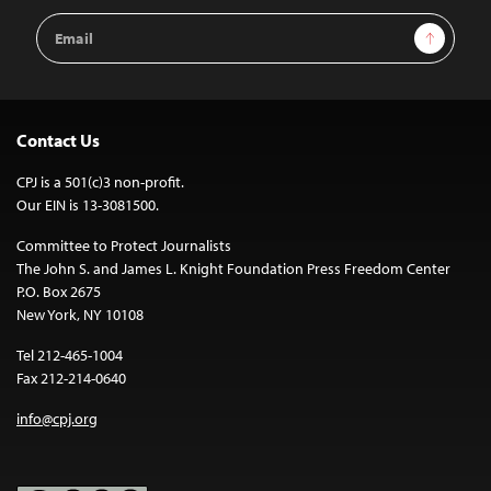
Email
Sign Up
Address
Contact Us
CPJ is a 501(c)3 non-profit.
Our EIN is 13-3081500.
Committee to Protect Journalists
The John S. and James L. Knight Foundation Press Freedom Center
P.O. Box 2675
New York, NY 10108
Tel 212-465-1004
Fax 212-214-0640
info@cpj.org