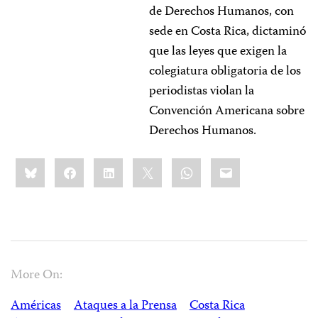
de Derechos Humanos, con
sede en Costa Rica, dictaminó
que las leyes que exigen la
colegiatura obligatoria de los
periodistas violan la
Convención Americana sobre
Derechos Humanos.
Share
Bluesky
Facebook
LinkedIn
X
WhatsApp
Email
this:
More On:
Américas
Ataques a la Prensa
Costa Rica