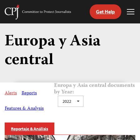
Get Help
Committee
Tog
to
Me
Skip
Protect
to
Europa y Asia
Journalists
content
central
tch
guage
Europa y Asia central documents
by Year:
Alerts
Reports
2022
Features & Analysis
Reportaje & Análisis