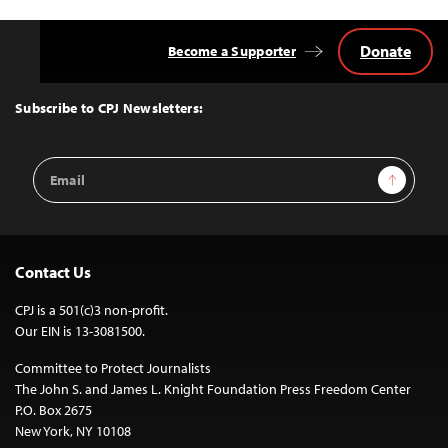
Donate
Become a Supporter
Back
to
Top
Subscribe to CPJ Newsletters:
Email
Sign Up
Address
Contact Us
CPJ is a 501(c)3 non-profit.
Our EIN is 13-3081500.
Committee to Protect Journalists
The John S. and James L. Knight Foundation Press Freedom Center
P.O. Box 2675
New York, NY 10108