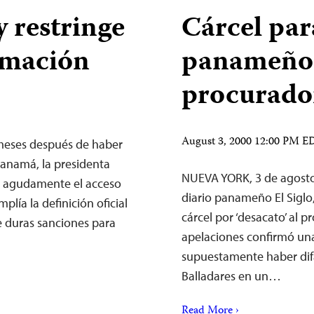
 restringe
Cárcel par
ormación
panameño 
procurado
August 3, 2000 12:00 PM E
meses después de haber
Panamá, la presidenta
NUEVA YORK, 3 de agosto 
e agudamente el acceso
diario panameño El Siglo
plía la definición oficial
cárcel por ‘desacato’ al p
e duras sanciones para
apelaciones confirmó una
supuestamente haber dif
Balladares en un…
Read More ›