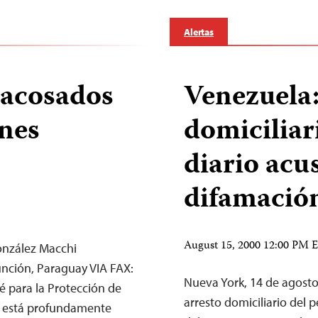
Alertas
 acosados
Venezuela:
ones
domiciliar
diario acu
difamació
August 15, 2000 12:00 PM
onzález Macchi
unción, Paraguay VIA FAX:
Nueva York, 14 de agost
é para la Protección de
arresto domiciliario del 
és) está profundamente