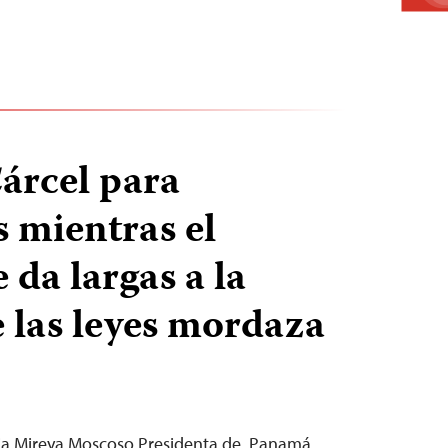
árcel para
s mientras el
 da largas a la
 las leyes mordaza
ncia Mireya Moscoso Presidenta de Panamá