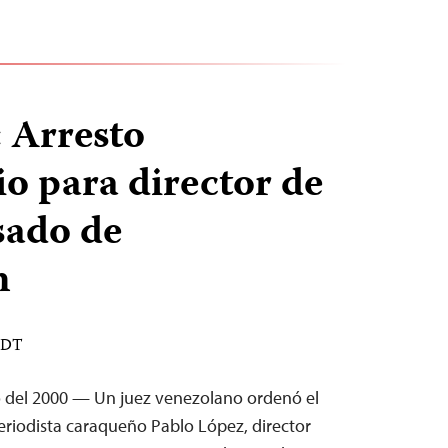
 Arresto
io para director de
sado de
n
 EDT
o del 2000 — Un juez venezolano ordenó el
periodista caraqueño Pablo López, director