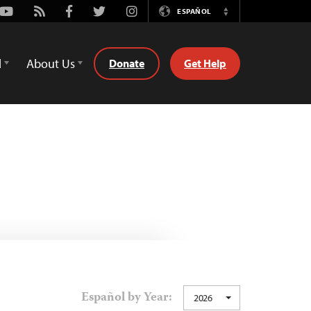
Youtube
Rss
Facebook
Twitter
Instagram
ESPAÑOL
Switch
Language
d
About Us
Donate
Get Help
Español by Year:
2026