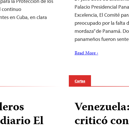
para la Protección de los
Palacio Presidencial Pan
l continuo
Excelencia, El Comité par
tes en Cuba, en clara
preocupado por la falta d
mordaza” de Panamá. Dos 
panameños fueron sente
Read More ›
Cartas
leros
Venezuela
diario El
criticó con