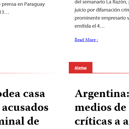
del semanario La Razón, 
de prensa en Paraguay
juicio por difamación cri
l 13…
prominente empresario v
emitida el 4…
Read More ›
Alertas
odea casa
Argentina
s acusados
medios de 
minal de
críticas a 