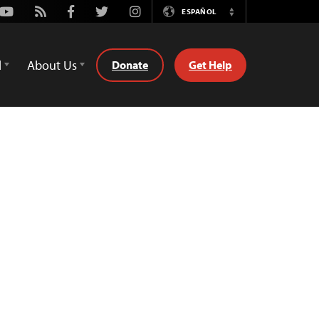
Youtube
Rss
Facebook
Twitter
Instagram
ESPAÑOL
Switch
Language
d
About Us
Donate
Get Help