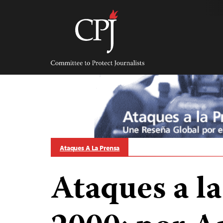
Skip
to
content
Committee
to
Protect
Journalists
Ataques A La Prensa
Ataques a l