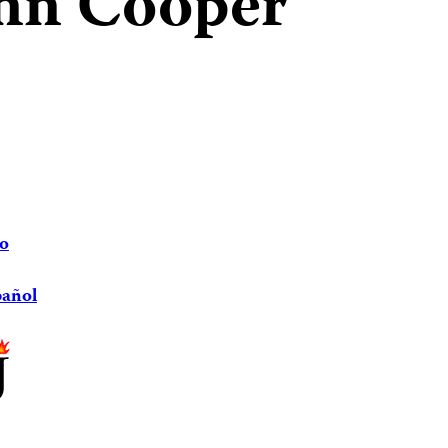
Ann Cooper
io
pañol