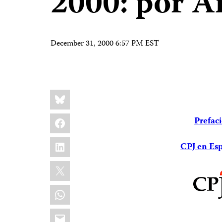
2000: por 
December 31, 2000 6:57 PM EST
Share
Bluesky
this:
Facebook
Prefac
LinkedIn
CPJ en Es
X
WhatsApp
Email