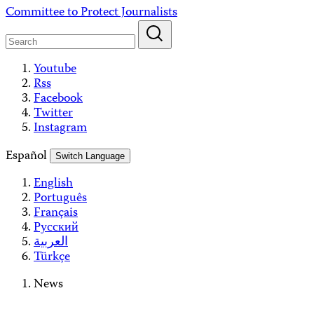
Skip
Committee to Protect Journalists
to
content
Youtube
Rss
Facebook
Twitter
Instagram
Español
Switch Language
English
Português
Français
Русский
العربية
Türkçe
News