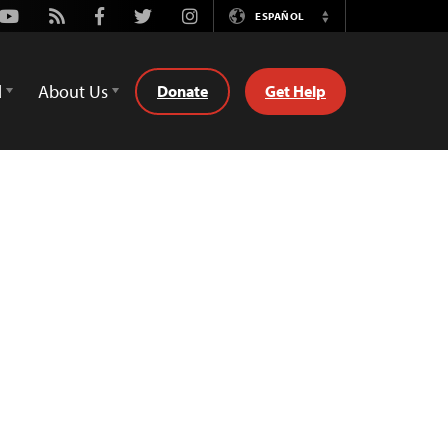
Youtube
Rss
Facebook
Twitter
Instagram
ESPAÑOL
Switch
Language
d
About Us
Donate
Get Help