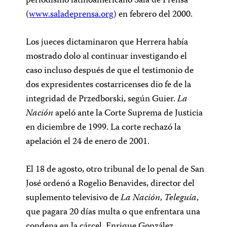
periodismo latinoamericano Sala de Prensa
(
www.saladeprensa.org
) en febrero del 2000.
Los jueces dictaminaron que Herrera había
mostrado dolo al continuar investigando el
caso incluso después de que el testimonio de
dos expresidentes costarricenses dio fe de la
integridad de Przedborski, según Guier.
La
Nación
apeló ante la Corte Suprema de Justicia
en diciembre de 1999. La corte rechazó la
apelación el 24 de enero de 2001.
El 18 de agosto, otro tribunal de lo penal de San
José ordenó a Rogelio Benavides, director del
suplemento televisivo de
La Nación
,
Teleguía
,
que pagara 20 días multa o que enfrentara una
condena en la cárcel. Enrique González