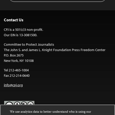
Contact Us
CPJ is a 501(c)3 non-profit.
Our EIN is 13-3081500.
Committee to Protect Journalists
The John S. and James L. Knight Foundation Press Freedom Center
P.O. Box 2675
New York, NY 10108
Tel 212-465-1004
Fax 212-214-0640
info@cpj.org
We use analytics data to better understand who is using our