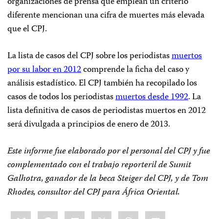
organizaciones de prensa que emplean un criterio
diferente mencionan una cifra de muertes más elevada
que el CPJ.
La lista de casos del CPJ sobre los periodistas
muertos
por su labor en 2012
comprende la ficha del caso y
análisis estadístico. El CPJ también ha recopilado los
casos de todos los periodistas
muertos desde 1992
. La
lista definitiva de casos de periodistas muertos en 2012
será divulgada a principios de enero de 2013.
Este informe fue elaborado por el personal del CPJ y fue
complementado con el trabajo reporteril de Sumit
Galhotra, ganador de la beca Steiger del CPJ, y de Tom
Rhodes, consultor del CPJ para África Oriental.
Share
Bluesky
Facebook
LinkedIn
X
WhatsApp
Email