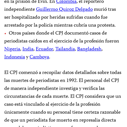
en la prisión de Evin. En
Colombia
, el reportero
independiente
Guillermo Quiroz Delgado
murió tras
ser hospitalizado por heridas sufridas cuando fue
arrestado por la policía mientras cubría una protesta.
Otros países donde el CPJ documentó casos de
periodistas caídos en el ejercicio de la profesión fueron
Nigeria
,
India
,
Ecuador
,
Tailandia
,
Bangladesh
,
Indonesia
y
Camboya
.
El CPJ comenzó a recopilar datos detallados sobre todas
las muertes de periodistas en 1992. El personal del CPJ
de manera independiente investiga y verifica las
circunstancias de cada muerte. El CPJ considera que un
caso está vinculado al ejercicio de la profesión
únicamente cuando su personal tiene certeza razonable
de que un periodista fue muerto en represalia directa