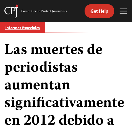
Get Help
Committee
Tog
to
Me
Skip
Protect
Informes Especiales
to
Journalists
content
Las muertes de
tch
guage
periodistas
aumentan
significativamente
en 2012 debido a