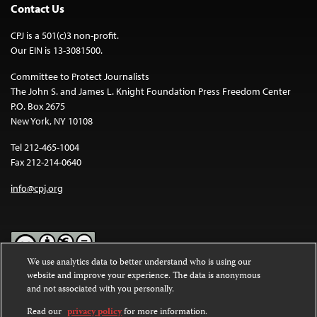
Contact Us
CPJ is a 501(c)3 non-profit.
Our EIN is 13-3081500.
Committee to Protect Journalists
The John S. and James L. Knight Foundation Press Freedom Center
P.O. Box 2675
New York, NY 10108
Tel 212-465-1004
Fax 212-214-0640
info@cpj.org
We use analytics data to better understand who is using our
website and improve your experience. The data is anonymous
Except where noted, text on this website is licensed under a
Creative
and not associated with you personally.
Commons Attribution-NonCommercial-NoDerivatives 4.0
International License
.
Read our
privacy policy
for more information.