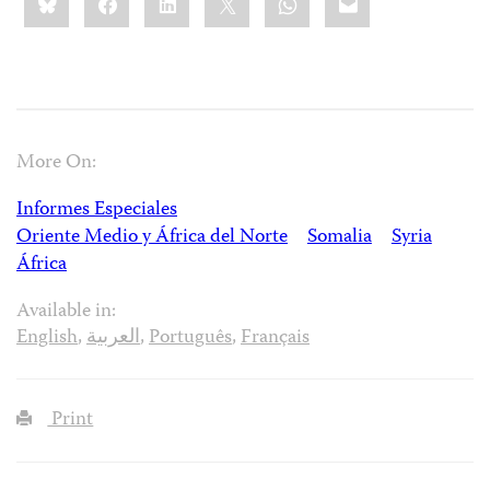
this:
More On:
Informes Especiales
Oriente Medio y África del Norte
Somalia
Syria
África
Available in:
English
,
العربية
,
Português
,
Français
Print