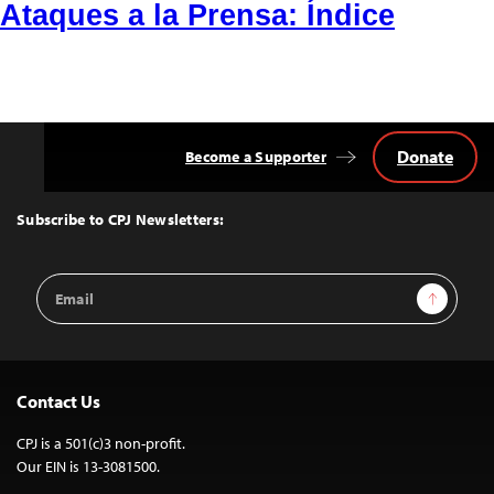
Ataques a la Prensa: Índice
Donate
Become a Supporter
Back
to
Top
Subscribe to CPJ Newsletters:
Email
Sign Up
Address
Contact Us
CPJ is a 501(c)3 non-profit.
Our EIN is 13-3081500.