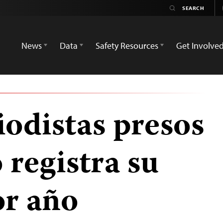
News
Data
Safety Resources
Get Involve
iodistas presos
 registra su
r año