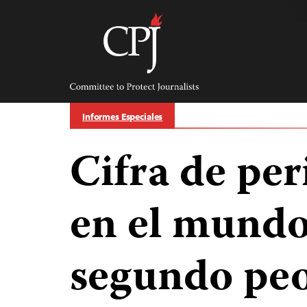
Skip
to
content
Committee
to
Protect
Journalists
Informes Especiales
Cifra de per
en el mundo
segundo peo