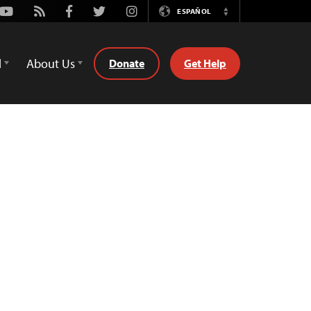
Youtube
Rss
Facebook
Twitter
Instagram
ESPAÑOL
Switch
Language
d
About Us
Donate
Get Help