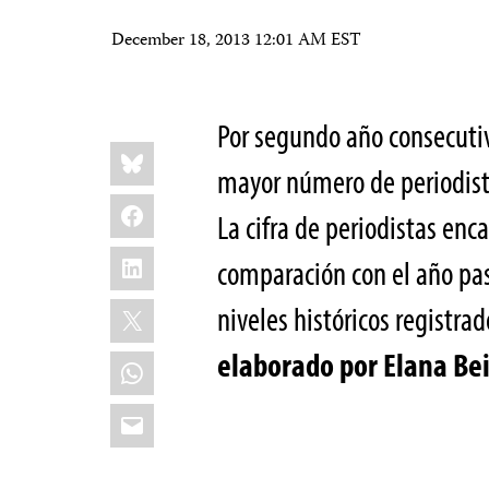
December 18, 2013 12:01 AM EST
Por segundo año consecutiv
Share
Bluesky
this:
mayor número de periodista
Facebook
La cifra de periodistas en
LinkedIn
comparación con el año pas
X
niveles históricos registra
elaborado por Elana Be
WhatsApp
Email