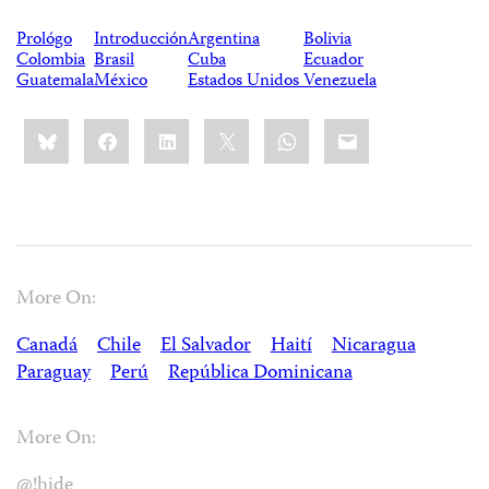
Prológo
Introducción
Argentina
Bolivia
Colombia
Brasil
Cuba
Ecuador
Guatemala
México
Estados Unidos
Venezuela
Share
Bluesky
Facebook
LinkedIn
X
WhatsApp
Email
this:
More On:
Canadá
Chile
El Salvador
Haití
Nicaragua
Paraguay
Perú
República Dominicana
More On:
@!hide