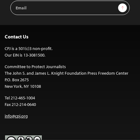
Email
Sign Up
Address
Contact Us
CPJ is a 501(c)3 non-profit.
Our EIN is 13-3081500.
Committee to Protect Journalists
The John S. and James L. Knight Foundation Press Freedom Center
P.O. Box 2675
New York, NY 10108
Tel 212-465-1004
Fax 212-214-0640
info@cpj.org