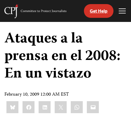
Get Help
Committee
Tog
to
Me
Skip
Protect
to
Ataques a la
Journalists
content
prensa en el 2008:
tch
guage
En un vistazo
February 10, 2009 12:00 AM EST
Share
Bluesky
Facebook
LinkedIn
X
WhatsApp
Email
this: