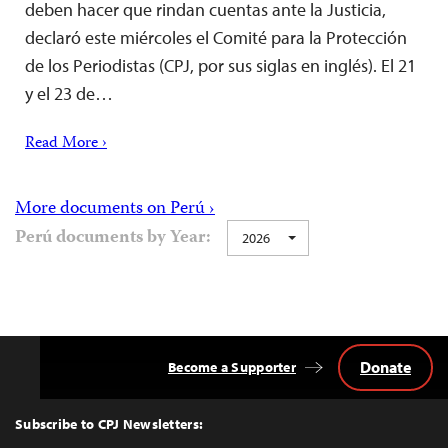
deben hacer que rindan cuentas ante la Justicia,
declaró este miércoles el Comité para la Protección
de los Periodistas (CPJ, por sus siglas en inglés). El 21
y el 23 de…
Read More ›
More documents on Perú ›
Perú documents by Year:
2026
Donate
Become a Supporter
Back
to
Top
Subscribe to CPJ Newsletters: