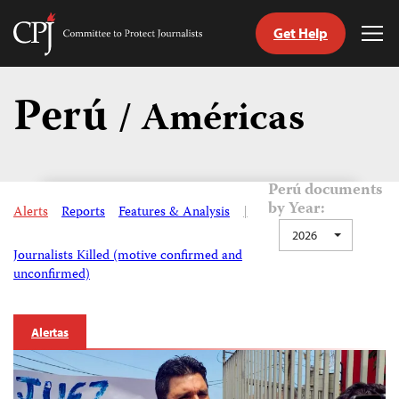
Get Help
Committee
Tog
to
Me
Skip
Protect
to
Perú
Journalists
/ Américas
content
tch
guage
Perú documents
by Year:
Alerts
Reports
Features & Analysis
|
2026
Journalists Killed (motive confirmed and
unconfirmed)
Alertas