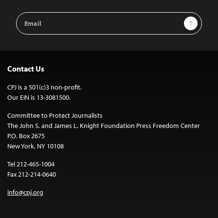
Email
Sign Up
Address
Contact Us
CPJ is a 501(c)3 non-profit.
Our EIN is 13-3081500.
Committee to Protect Journalists
The John S. and James L. Knight Foundation Press Freedom Center
P.O. Box 2675
New York, NY 10108
Tel 212-465-1004
Fax 212-214-0640
info@cpj.org