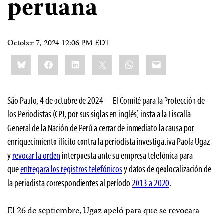
peruana
October 7, 2024 12:06 PM EDT
Share
Bluesky
Facebook
LinkedIn
X
WhatsApp
Email
this:
São Paulo, 4 de octubre de 2024—El Comité para la Protección de
los Periodistas (CPJ, por sus siglas en inglés) insta a la Fiscalía
General de la Nación de Perú a cerrar de inmediato la causa por
enriquecimiento ilícito contra la periodista investigativa Paola Ugaz
y
revocar la orden
interpuesta ante su empresa telefónica para
que
entregara los registros telefónicos
y datos de geolocalización de
la periodista correspondientes al período
2013 a 2020
.
El 26 de septiembre, Ugaz apeló para que se revocara