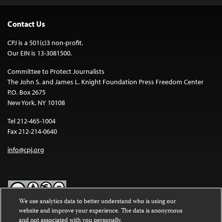
Contact Us
CPJ is a 501(c)3 non-profit.
Our EIN is 13-3081500.
Committee to Protect Journalists
The John S. and James L. Knight Foundation Press Freedom Center
P.O. Box 2675
New York, NY 10108
Tel 212-465-1004
Fax 212-214-0640
info@cpj.org
We use analytics data to better understand who is using our
website and improve your experience. The data is anonymous
Except where noted, text on this website is licensed under a
Creative
and not associated with you personally.