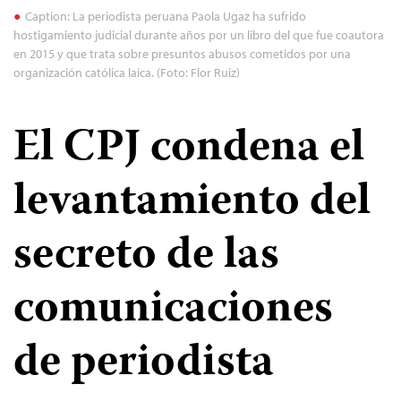
Caption: La periodista peruana Paola Ugaz ha sufrido
hostigamiento judicial durante años por un libro del que fue coautora
en 2015 y que trata sobre presuntos abusos cometidos por una
organización católica laica. (Foto: Flor Ruiz)
El CPJ condena el
levantamiento del
secreto de las
comunicaciones
de periodista