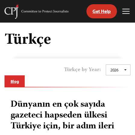
Get Help
Committee
Tog
to
Me
Skip
Protect
to
Türkçe
Journalists
content
ch
guage
Türkçe by Year:
2026
Blog
Dünyanın en çok sayıda
gazeteci hapseden ülkesi
Türkiye için, bir adım ileri