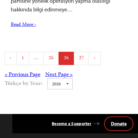
partisine yönelik operasyon yapma olasılığı
hakkında bilgi edinmeye…
Read More ›
Posts
‹
1
…
25
26
27
›
pagination
Posts
« Previous Page
Next Page »
Türkçe by Year:
2026
navigation
Donate
Become a Supporter
Back
to