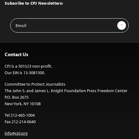
Top
Subscribe to CPJ Newsletters:
Email
Sign Up
Address
Contact Us
CPJ is a 501(c)3 non-profit.
Our EIN is 13-3081500.
Committee to Protect Journalists
The John S. and James L. Knight Foundation Press Freedom Center
P.O. Box 2675
New York, NY 10108
Tel 212-465-1004
Fax 212-214-0640
info@cpj.org