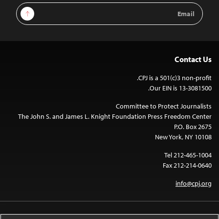
Email
Sign Up
Address
Contact Us
CPJ is a 501(c)3 non-profit.
Our EIN is 13-3081500.
Committee to Protect Journalists
The John S. and James L. Knight Foundation Press Freedom Center
P.O. Box 2675
New York, NY 10108
Tel 212-465-1004
Fax 212-214-0640
info@cpj.org