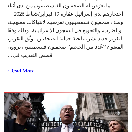
ما تعرّض له الصحفيون الفلسطينيون من أذى أثناء
احتجازهم لدى إسرائيل عمّان، 19 فبراير/شباط 2026 —
وصف صحفيون فلسطينيون تعرضهم لانتهاكات ممنهجة،
والضرب، والتجويع في السجون الإسرائيلية، وذلك وفقًا
لتقرير جديد نشرته لجنة حماية الصحفيين. يوثّق التقرير،
المعنون “’عُدنا من الجحيم‘: صحفيون فلسطينيون يروون
قصص التعذيب في…
Read More ›