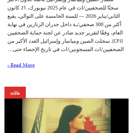
سجنًا للصحفيين/ات في عام 2025 نيويورك، 21 كانون
الثاني/يناير 2026 — للسنة الخامسة على التوالي، يقبع
أكثر من 300 صحفي/ـة داخل جدران الزنازين في نهاية
العام، وفقًا لتقرير جديد صادر عن لجنة حماية الصحفيين
(CPJ). سجلت الصين وميانمار وإسرائيل العدد الأكبر من
الصحفيين/ات المسجونين/ات في تاريخ الإحصاء حتى…
Read More ›
بيانات