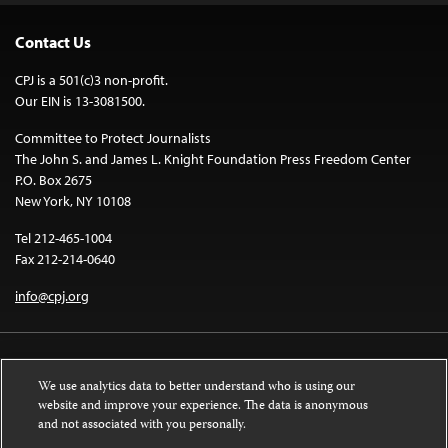
Contact Us
CPJ is a 501(c)3 non-profit.
Our EIN is 13-3081500.
Committee to Protect Journalists
The John S. and James L. Knight Foundation Press Freedom Center
P.O. Box 2675
New York, NY 10108
Tel 212-465-1004
Fax 212-214-0640
info@cpj.org
We use analytics data to better understand who is using our
website and improve your experience. The data is anonymous
and not associated with you personally.
Except where noted, text on this website is licensed under a
Creative
Commons Attribution-NonCommercial-NoDerivatives 4.0 International