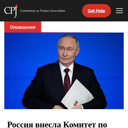
Get Help
Committee
Tog
to
Me
Skip
Protect
Оповещения
to
Journalists
content
tch
nguage
Россия внесла Комитет по