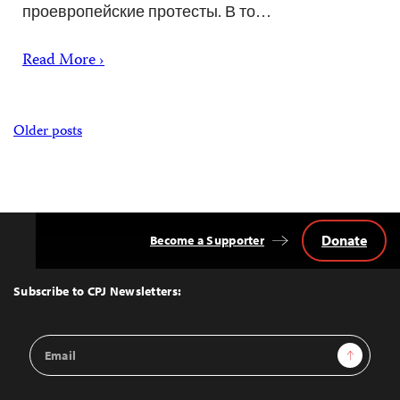
проевропейские протесты. В то…
Read More ›
Posts
Older posts
navigation
Donate
Become a Supporter
Back
to
Top
Subscribe to CPJ Newsletters:
Email
Sign Up
Address