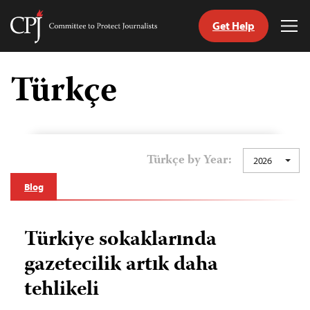
Get Help
Committee
Tog
to
Me
Skip
Protect
to
Türkçe
Journalists
content
ch
guage
Türkçe by Year:
2026
Blog
Türkiye sokaklarında
gazetecilik artık daha
tehlikeli