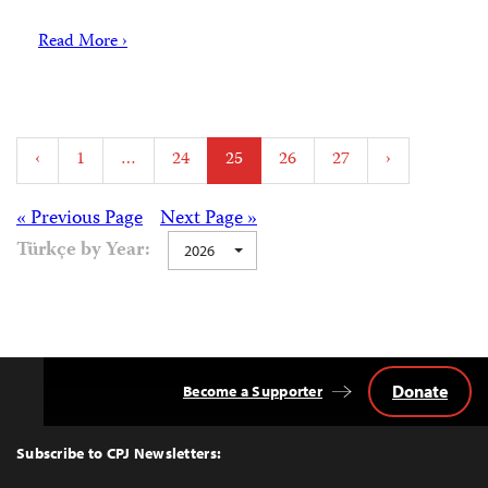
Read More ›
Posts
‹
1
…
24
25
26
27
›
pagination
Posts
« Previous Page
Next Page »
Türkçe by Year:
2026
navigation
Donate
Become a Supporter
Back
to
Top
Subscribe to CPJ Newsletters: