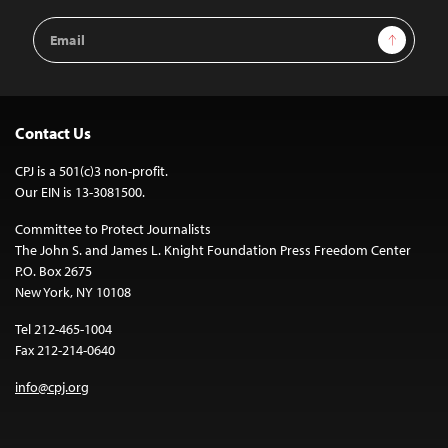
Email
Sign Up
Address
Contact Us
CPJ is a 501(c)3 non-profit.
Our EIN is 13-3081500.
Committee to Protect Journalists
The John S. and James L. Knight Foundation Press Freedom Center
P.O. Box 2675
New York, NY 10108
Tel 212-465-1004
Fax 212-214-0640
info@cpj.org