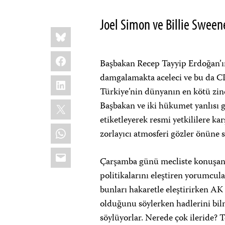
Joel Simon ve Billie Sween
Share
Bluesky
this:
Facebook
Başbakan Recep Tayyip Erdoğan’ın
damgalamakta aceleci ve bu da CP
LinkedIn
Türkiye’nin dünyanın en kötü zin
X
Başbakan ve iki hükumet yanlısı g
etiketleyerek resmi yetkililere ka
WhatsApp
zorlayıcı atmosferi gözler önüne s
Email
Çarşamba günü mecliste konuşan 
politikalarını eleştiren yorumcula
bunları hakaretle eleştirirken A
olduğunu söylerken hadlerini bil
söylüyorlar. Nerede çok ileride? Te