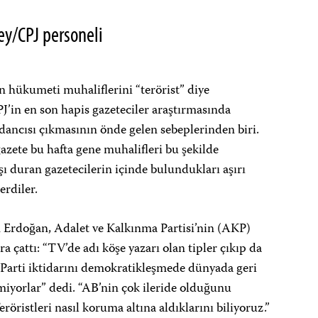
ey/CPJ personeli
 hükumeti muhaliflerini “terörist” diye
J’in en son hapis gazeteciler araştırmasında
dancısı çıkmasının önde gelen sebeplerinden biri.
azete bu hafta gene muhalifleri bu şekilde
rşı duran gazetecilerin içinde bulundukları aşırı
erdiler.
Erdoğan, Adalet ve Kalkınma Partisi’nin (AKP)
ra çattı: “TV’de adı köşe yazarı olan tipler çıkıp da
K Parti iktidarını demokratikleşmede dünyada geri
miyorlar” dedi. “AB’nin çok ileride olduğunu
röristleri nasıl koruma altına aldıklarını biliyoruz.”