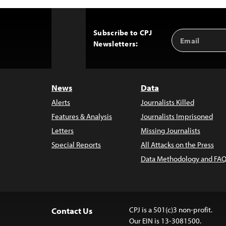
Subscribe to CPJ
Email
Back
Newsletters:
Address
to
Top
News
Data
Alerts
Journalists Killed
Features & Analysis
Journalists Imprisoned
Letters
Missing Journalists
Special Reports
All Attacks on the Press
Data Methodology and FAQ
CPJ is a 501(c)3 non-profit.
Contact Us
Our EIN is 13-3081500.