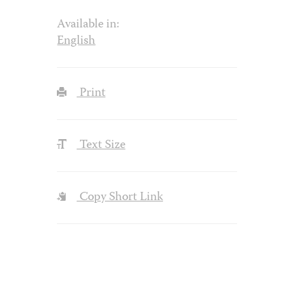
Available in:
English
Print
Text Size
Copy Short Link