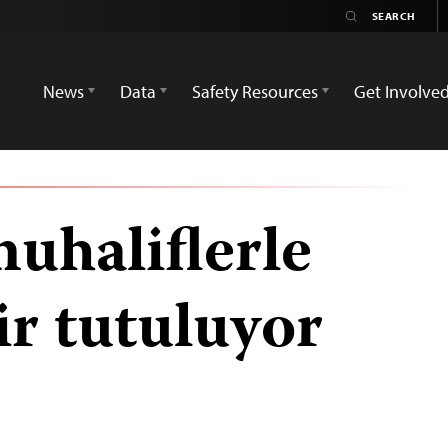
News
Data
Safety Resources
Get Involve
uhaliflerle
bir tutuluyor