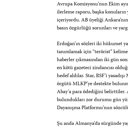
Avrupa Komisyonu’nun Ekim ayınd
ilerleme raporu, başka konuların y
içeriyordu. AB üyeliği Ankara’nı
basın özgürlüğü sorunları ve yargı
Erdoğan’ın sözleri iki hükumet yan
tanımlamak için “terörist” kelime
haberler çıkmasından iki gün sonr
en kötü gazeteci zindancısı oldu
hedef aldılar. Star, RSF’i yasadış
örgütü MLKP’ye destekte bulunmak
Abay’a para ödediğini belirttiler.
bulundukları zor durumu gün yüz
Dayanışma Platformu’nun sözcül
Şu anda Almanya’da sürgünde yaşa