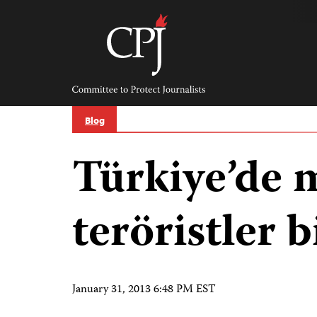
Skip
to
content
Committee
to
Protect
Journalists
Blog
Türkiye’de m
teröristler 
January 31, 2013 6:48 PM EST