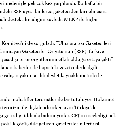
ri nedeniyle pek çok kez yargılandı. Bu hafta bir
deki RSF üyesi binlerce gazeteciden biri olmasına
ali destek almadığını söyledi. MLKP ile hiçbir
ı.
 Komitesi’ni de sorguladı. “Uluslararası Gazetecileri
Tanımayan Gazeteciler Örgütü’nün (RSF) Türkiye
 yasadışı terör örgütlerinin etkili olduğu ortaya çıktı”
lanan haberler de hapisteki gazetecilerle ilgili
 çalışan yakın tarihli devlet kaynaklı metinlerle
inde muhalifler teröristler ile bir tutuluyor. Hükumet
 terörizm ile ilişkilendirirken aynı Türkiye’de
rşı getirdiği iddiada bulunuyorlar. CPJ’in incelediği pek
olitik görüş dile getiren gazetecilerin terörist