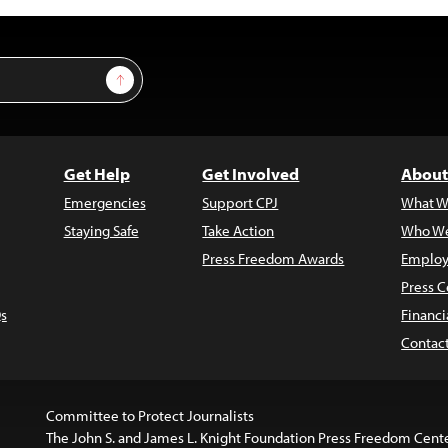
Sign Up
Get Help
Get Involved
About
Emergencies
Support CPJ
What W
Staying Safe
Take Action
Who We
Press Freedom Awards
Employ
Press C
s
Financi
Contac
Committee to Protect Journalists
The John S. and James L. Knight Foundation Press Freedom Cent