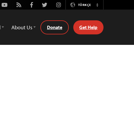
Youtube
Rss
Facebook
Twitter
Instagram
TÜRKÇE
Switch
Language
d
About Us
Donate
Get Help