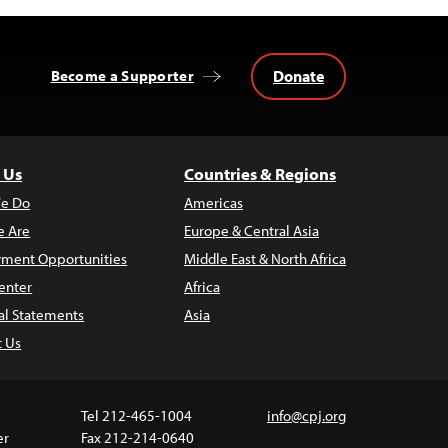
Donate
Become a Supporter
 Us
Countries & Regions
e Do
Americas
 Are
Europe & Central Asia
ment Opportunities
Middle East & North Africa
enter
Africa
al Statements
Asia
t Us
Tel 212-465-1004
info@cpj.org
er
Fax 212-214-0640