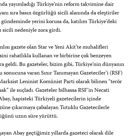
a yayımladığı Türkiye’nin reform takvimine dair
anı sıra basın özgürlüğü sicili alanında da eleştiriler
n gündeminde yerini korusa da, katılım Türkiye’deki
 sicili nedeniyle zora girdi.
lısı gazete olan Star ve Yeni Akit’te muhalifleri
sini rahatlıkla kullanan ve birbirine çok benzeyen
a geldi. Bu gazeteler, bizim gibi, Türkiye’nin dünyanın
ğu sonucuna varan Sınır Tanımayan Gazeteciler’i (RSF)
ı Marksist Leninist Komünist Parti olarak bilinen “terör
” ile suçladı. Gazeteler bilhassa RSF’in Necati
 Abay, hapisteki Türkiyeli gazetecilerin içinde
üne çıkarmaya çabalayan Tutuklu Gazetecilerle
üğünü uzun süre yürüttü.
yan Abay geçtiğimiz yıllarda gazeteci olarak dile