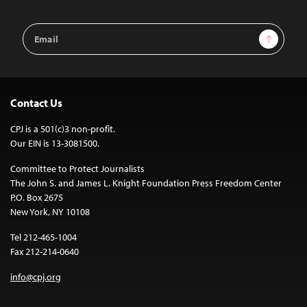
Email
Sign Up
Address
Contact Us
CPJ is a 501(c)3 non-profit.
Our EIN is 13-3081500.
Committee to Protect Journalists
The John S. and James L. Knight Foundation Press Freedom Center
P.O. Box 2675
New York, NY 10108
Tel 212-465-1004
Fax 212-214-0640
info@cpj.org