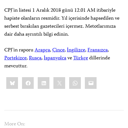
CPJ’in listesi 1 Aralık 2018 günü 12.01 AM itibariyle
hapiste olanların resmidir. Yıl içerisinde hapsedilen ve
serbest bırakılan gazetecileri içermez. Metotlarımıza
dair daha ayrıntılı bilgi edinin.
CPJ’in raporu
Arapça
,
Çince
,
İngilizce
,
Fransızca
,
Portekizce
,
Rusça
,
İspanyolca
ve
Türkçe
dillerinde
mevcuttur.
Share
Bluesky
Facebook
LinkedIn
X
WhatsApp
Email
this:
More On: