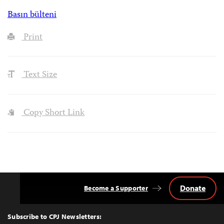
Basın bülteni
Print
Text Size
Copy Short Link
Donate
Become a Supporter
Back
to
Top
Subscribe to CPJ Newsletters: