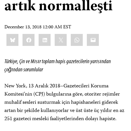
artık normalleşti
December 13, 2018 12:00 AM EST
Share
Bluesky
Facebook
LinkedIn
X
WhatsApp
Email
this:
Türkiye, Çin ve Mısır toplam hapis gazetecilerin yarısından
çoğından sorumlular
New York, 13 Aralık 2018–Gazetecileri Koruma
Komitesi’nin (CPJ) bulgularına göre, otoriter rejimler
muhalif sesleri susturmak için hapishaneleri giderek
artan bir şekilde kullanıyorlar ve üst üste üç yıldır en az
251 gazeteci mesleki faaliyetlerinden dolayı hapiste.