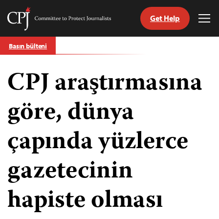
Get Help
Committee
Tog
to
Me
Skip
Protect
Basın bülteni
to
Journalists
content
CPJ araştırmasına
ch
guage
göre, dünya
çapında yüzlerce
gazetecinin
hapiste olması