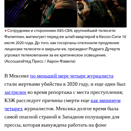
Сотрудники и сторонники ABS-CBN, крупнейшей телесети
Филиппин, митингуют перед ее штаб-квартирой в Кесон-Сити 10
июля 2020 года. До того, как госорганы отклонили продление
лицензии телесети и закрыли ее, президент Родриго Дутерте
угрожал телекомпании за ее критическое освещение.
(Ассошиэйтед Пресс / Аарон Фавила)
В Мексике
по меньшей мере четыре журналиста
стали жертвами убийства в 2020 году, и еще один был
застрелен
во время репортажа с места преступления;
КЗЖ расследует причины смерти еще
как минимум
четырех
журналистов. Мексика долгое время была
самой опасной страной в Западном полушарии для
прессы, которая вынуждена работать на фоне