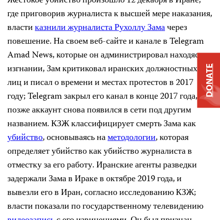
Жестокое убийство произошло 12 декабря в Иране,
где приговорив журналиста к высшей мере наказания,
власти
казнили журналиста Рухоллу Зама
через
повешение. На своем веб-сайте и канале в Telegram
Amad News, которые он администрировал находясь в
изгнании, Зам критиковал иранских должностных
DONATE
лиц и писал о времени и местах протестов в 2017
году; Telegram закрыл его канал в конце 2017 года, но
позже аккаунт снова появился в сети под другим
названием. КЗЖ классифицирует смерть Зама как
убийство
, основываясь на
методологии
, которая
определяет убийство как убийство журналиста в
отместку за его работу. Иранские агенты разведки
задержали Зама в Ираке в октябре 2019 года, и
вывезли его в Иран, согласно исследованию КЗЖ;
власти показали по государственному телевидению