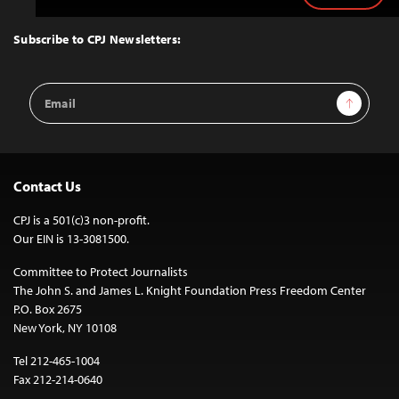
to
Top
Subscribe to CPJ Newsletters:
Email
Sign Up
Address
Contact Us
CPJ is a 501(c)3 non-profit.
Our EIN is 13-3081500.
Committee to Protect Journalists
The John S. and James L. Knight Foundation Press Freedom Center
P.O. Box 2675
New York, NY 10108
Tel 212-465-1004
Fax 212-214-0640