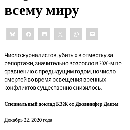
всему миру
Share
Bluesky
Facebook
LinkedIn
X
WhatsApp
Email
this:
Число журналистов, убитых в отместку за
репортажи, значительно возросло в 2020-м по
сравнению с предыдущим годом, но число
смертей во время освещения военных
конфликтов существенно снизилось.
Специальный доклад КЗЖ от Дженнифер Данэм
Декабрь 22, 2020 года