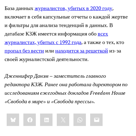
База данных
журналистов, убитых в 2020 году
,
включает в себя капсульные отчеты о каждой жертве
и фильтры для анализа тенденций в данных. В
датабазе КЗЖ имеется информация обо
всех
журналистах, убитых с 1992 года
, а также о тех, кто
пропал без вести
или
находится за решеткой
из-за
своей журналистской деятельности.
Дженнифер Данэм – заместитель главного
редактора КЗЖ. Ранее она работала директором по
исследованиям ежегодных докладов Freedom House
«Свобода в мире» и «Свобода прессы».
Share
Bluesky
Facebook
LinkedIn
X
WhatsApp
Email
this: