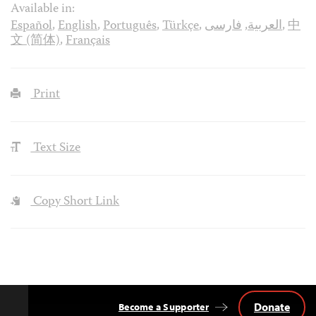
Available in:
Español
,
English
,
Português
,
Türkçe
,
فارسی
,
العربية
,
中
文 (简体)
,
Français
Print
Text Size
Copy Short Link
Donate
Become a Supporter
Back