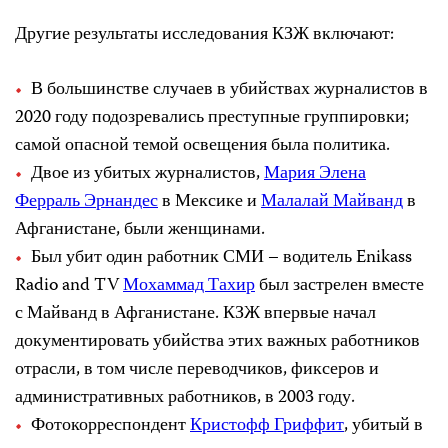
Другие результаты исследования КЗЖ включают:
В большинстве случаев в убийствах журналистов в
2020 году подозревались преступные группировки;
самой опасной темой освещения была политика.
Двое из убитых журналистов,
Мария Элена
Ферраль Эрнандес
в Мексике и
Малалай Майванд
в
Афганистане, были женщинами.
Был убит один работник СМИ – водитель Enikass
Radio and TV
Мохаммад Тахир
был застрелен вместе
с Майванд в Афганистане. КЗЖ впервые начал
документировать убийства этих важных работников
отрасли, в том числе переводчиков, фиксеров и
административных работников, в 2003 году.
Фотокорреспондент
Кристофф Гриффит
, убитый в