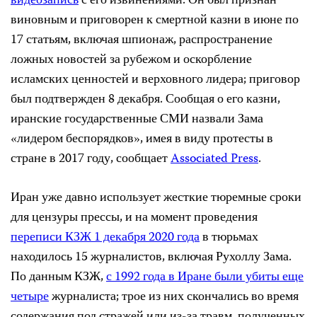
видеозапись
с его извинениями. Он был признан
виновным и приговорен к смертной казни в июне по
17 статьям, включая шпионаж, распространение
ложных новостей за рубежом и оскорбление
исламских ценностей и верховного лидера; приговор
был подтвержден 8 декабря. Сообщая о его казни,
иранские государственные СМИ назвали Зама
«лидером беспорядков», имея в виду протесты в
стране в 2017 году, сообщает
Associated Press
.
Иран уже давно использует жесткие тюремные сроки
для цензуры прессы, и на момент проведения
переписи КЗЖ 1 декабря 2020 года
в тюрьмах
находилось 15 журналистов, включая Рухоллу Зама.
По данным КЗЖ,
с 1992 года в Иране были убиты еще
четыре
журналиста; трое из них скончались во время
содержания под стражей или из-за травм, полученных