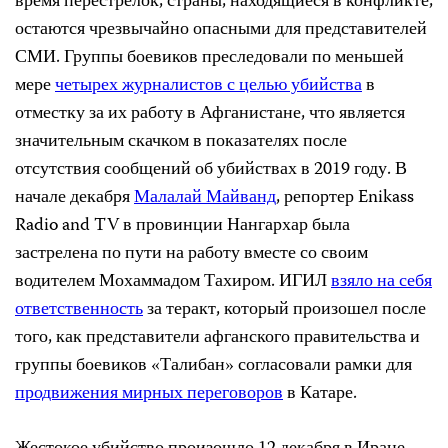
время перестрелок, страны, находящиеся в конфликте,
остаются чрезвычайно опасными для представителей
СМИ. Группы боевиков преследовали по меньшей
мере
четырех журналистов с целью убийства
в
отместку за их работу в Афганистане, что является
значительным скачком в показателях после
отсутствия сообщений об убийствах в 2019 году. В
начале декабря
Малалай Майванд
, репортер Enikass
Radio and TV в провинции Нангархар была
застрелена по пути на работу вместе со своим
водителем Мохаммадом Тахиром. ИГИЛ
взяло на себя
ответственность
за теракт, который произошел после
того, как представители афганского правительства и
группы боевиков «Талибан» согласовали рамки для
продвижения мирных переговоров
в Катаре.