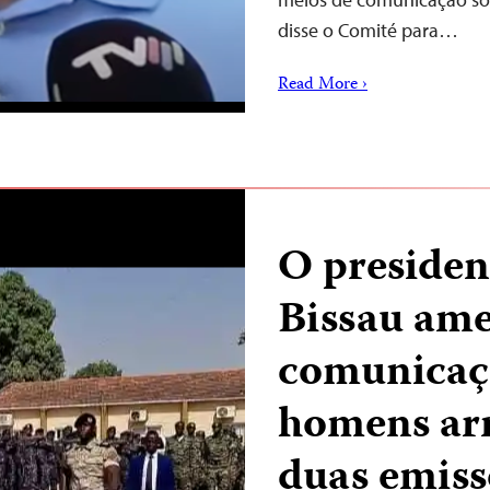
disse o Comité para…
Read More ›
O presiden
Bissau ame
comunicaçã
homens ar
duas emiss