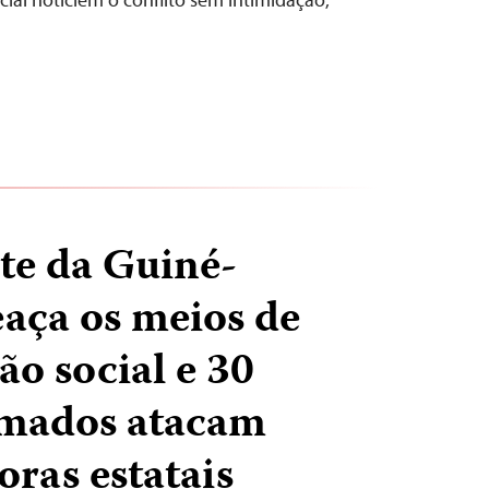
te da Guiné-
aça os meios de
o social e 30
mados atacam
oras estatais