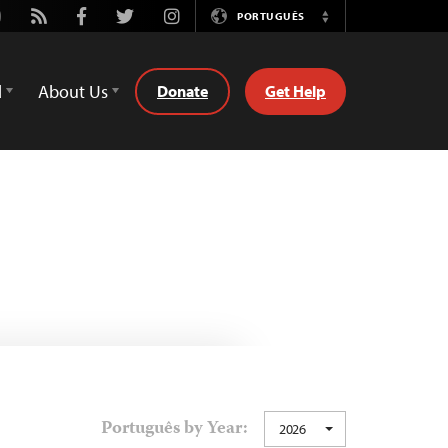
utube
Rss
Facebook
Twitter
Instagram
PORTUGUÊS
Switch
Language
d
About Us
Donate
Get Help
Português by Year:
2026