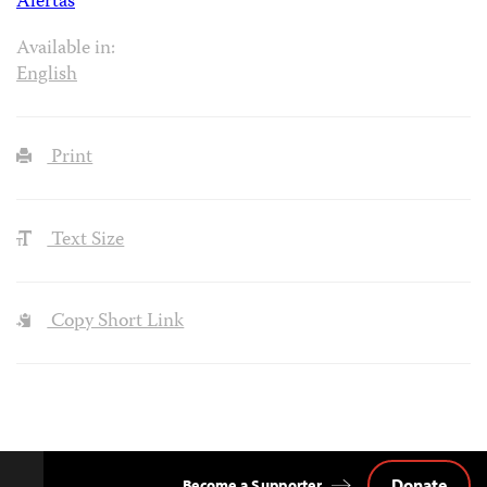
Alertas
Available in:
English
Print
Text Size
Copy Short Link
Donate
Become a Supporter