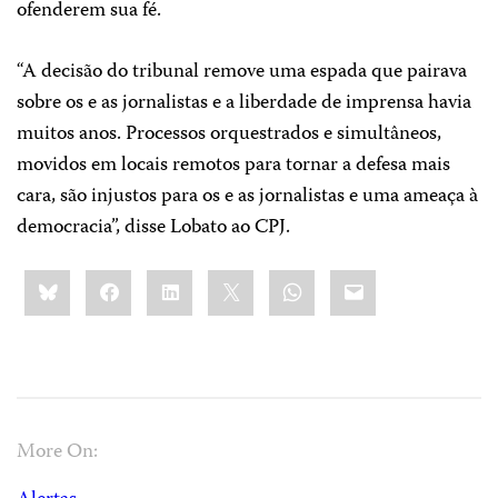
ofenderem sua fé.
“A decisão do tribunal remove uma espada que pairava
sobre os e as jornalistas e a liberdade de imprensa havia
muitos anos. Processos orquestrados e simultâneos,
movidos em locais remotos para tornar a defesa mais
cara, são injustos para os e as jornalistas e uma ameaça à
democracia”, disse Lobato ao CPJ.
Share
Bluesky
Facebook
LinkedIn
X
WhatsApp
Email
this:
More On: