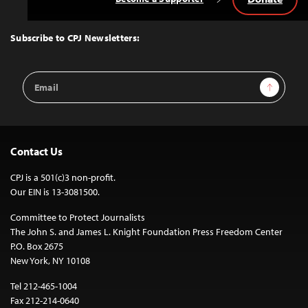
Back
to
Top
Subscribe to CPJ Newsletters:
Email
Sign Up
Address
Contact Us
CPJ is a 501(c)3 non-profit.
Our EIN is 13-3081500.
Committee to Protect Journalists
The John S. and James L. Knight Foundation Press Freedom Center
P.O. Box 2675
New York, NY 10108
Tel 212-465-1004
Fax 212-214-0640