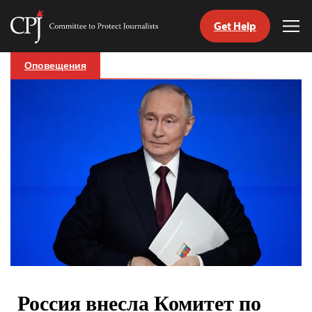
Get Help
Committee
Tog
to
Me
Skip
Protect
Оповещения
to
Journalists
content
tch
nguage
Россия внесла Комитет по