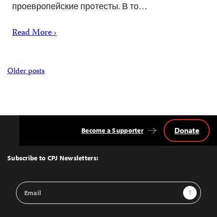
проевропейские протесты. В то…
Read More ›
Posts
Older posts
navigation
Donate
Become a Supporter
Back
to
Top
Subscribe to CPJ Newsletters:
Email
Sign Up
Address