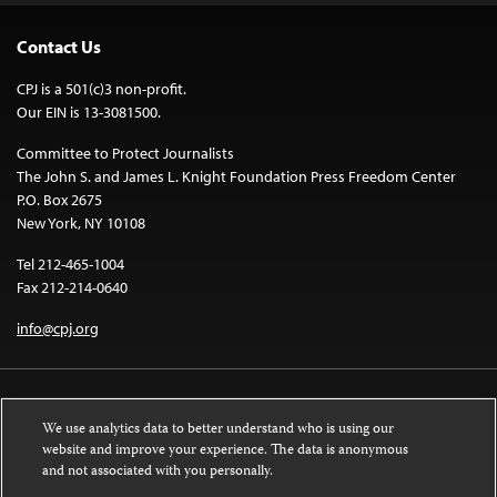
Contact Us
CPJ is a 501(c)3 non-profit.
Our EIN is 13-3081500.
Committee to Protect Journalists
The John S. and James L. Knight Foundation Press Freedom Center
P.O. Box 2675
New York, NY 10108
Tel 212-465-1004
Fax 212-214-0640
info@cpj.org
We use analytics data to better understand who is using our
website and improve your experience. The data is anonymous
and not associated with you personally.
Except where noted, text on this website is licensed under a
Creative
Commons Attribution-NonCommercial-NoDerivatives 4.0 International